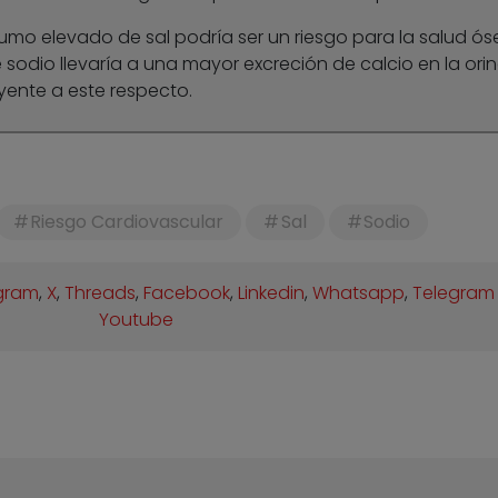
umo elevado de sal podría ser un riesgo para la salud ós
odio llevaría a una mayor excreción de calcio en la orin
ente a este respecto.
Riesgo Cardiovascular
Sal
Sodio
gram
,
X
,
Threads
,
Facebook
,
Linkedin
,
Whatsapp
,
Telegram
Youtube