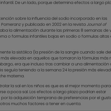
 infantil. De un lado, porque determina efectos a largo pl
tención sobre la influencia del sodio incorporado en las
 A. Pomeranz y publicado en 2002 en la revista
Journal of
raba la alimentación durante las primeras 8 semanas de 
 o formulas infantiles bajas en sodio o formulas altas
nte la sistólica (la presión de la sangre cuando sale de
e más elevada en aquellos que tomaron la fórmulas más r
mbargo, era que incluso tras cambiar a una alimentación
s seguía teniendo a la semana 24 la presión más eleva
eche materna.
olar la sal en los niños es que es el mejor momento para
se a poca sal. Los efectos a largo plazo podrían estar
, por la adquisición temprana de preferencias por el gust
otros muchos factores a tener en cuenta.