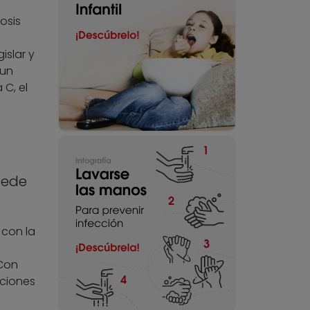
osis
islar y
 un
 C, el
cede
 con la
 Con
aciones