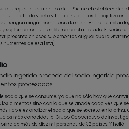
sión Europea encomendó a la EFSA fue el establecer las d
 una lista de veinte y tantos nutrientes. El objetivo es
 supongan ningún riesgo para la salud y que permitan leg
s
y suplementos que proliferan en el mercado. El sodio es
tar presente en esos suplementos al igual que la vitamina
s nutrientes de esa lista).
io
sodio ingerido procede del sodio ingerido pro
mentos procesados
d de sodio que se consume, ya que no sólo hay que contar
 los alimentos sino con la que se añade cada vez que se
s fiable es analizar el sodio que se excreta en la orina.
tudios más conocidos, el Grupo Cooperativo de Investig
e orina de más de diez mil personas de 32 países. Y halló