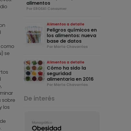
alimentos
odio
Por EROSKI Consumer
Alimentos a detalle
con
Peligros químicos en
l
los alimentos: nueva
base de datos
s como
Por Marta Chavarrías
N) se
Alimentos a detalle
Cómo ha sido la
rtos
seguridad
l
alimentaria en 2016
Por Marta Chavarrías
,
rminar
De interés
s sobre
y los
 de
.