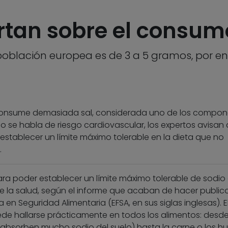
ertan sobre el consum
oblación europea es de 3 a 5 gramos, por enc
 consume demasiada sal, considerada uno de los compon
o se habla de riesgo cardiovascular, los expertos avisan
establecer un límite máximo tolerable en la dieta que no
.
ara poder establecer un límite máximo tolerable de sodio
 la salud, según el informe que acaban de hacer publico
en Seguridad Alimentaria (EFSA, en sus siglas inglesas). E
ede hallarse prácticamente en todos los alimentos: desde
s absorben mucho sodio del suelo) hasta la carne o los h