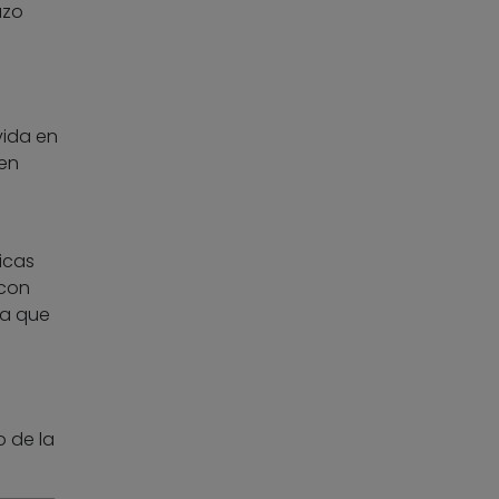
azo
vida en
 en
l
icas
 con
da que
o de la