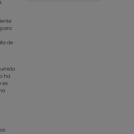
,
lente
 para
lla de
sumido
no ha
e es
una
los