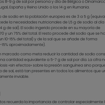
los 8-9 g de sal por persona y día de Bélgica o Dinamarca
rtugal, España y Reino Unido o los 14 g en Rumania.
de sodio en la población europea es de 3 a 5 g (equiva
cede la necesidades nutricionales de 1,5 g de sodio al día
 4 g de sal). El sodio ingerido procede en su mayoría de
0 y un 75% del total. El resto procede del sodio que se ha
un 10-15% del total) y de la sal que se añade de forma
10-15% aproximadamente).
 marcado como meta reducir la cantidad de sodio con
una cantidad equivalente a 5-7 g de sal por día. La cifra 
sis «sin efectos» sobre la presión sanguínea sino porqu
ma de sal, está tan presentes en todos los alimentos que 
amente inviable.
l
rtos recuerda la importancia de controlar especialmente 