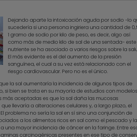
Dejando aparte la intoxicación aguda por sodio −lo 
sucedería si una persona ingiriera una cantidad de 0,
1 gramo de sodio por kilo de peso, es decir, algo así
como más de medio kilo de sal de una sentada− este
nutriente se ha asociado a varios riesgos sobre la sal
El más evidente es el del aumento de la presión
sanguínea, el cual a su vez está relacionado con el
riesgo cardiovascular. Pero no es el único.
ue la sal aumentaría la incidencia de algunos tipos de
o, si bien se trata en su mayoría de estudios con modelo
sis más aceptadas es que la sal daña las mucosas
ue llevaría a alteraciones celulares y, a largo plazo, el
 El problema no sería la sal en sí sino una conjunción de
ociados a los alimentos ricos en sal como el pescado y l
a una mayor incidencia de cáncer en la faringe. Entre es
rosaminas carcinogénicas presentes en ese tipo de conser