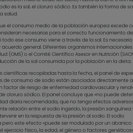
dio es la sal, el cloruro sódico. Es también la forma de s
a salud.
s que el consumo medio de la población europea excede 
nsideran necesarias para el correcto funcionamiento de
todo ese consumo viene a través de la sal. Es necesario
y acuerdo general. Diferentes organismos internacionale
lud (OMS) o el Comité Científico Asesor en Nutrición (SAC
ucción de la sal consumida por la población en la dieta.
s científicas recopiladas hasta la fecha, el panel de expe
les de consumo de sodio están asociados directamente a
un factor de riesgo de enfermedad cardiovascular y renal»
e cloruro sódico. El panel concluye que «no puede dete
tidad diaria recomendada, que no tenga efectos adverso
nte relación entre el sodio ingerido, la presión sanguínea 
rvenir en la respuesta de la presión al sodio. El sodio
a pero este efecto «puede ser modulado por un abanico
l ejercicio físico, la edad, el género o factores genéticos»