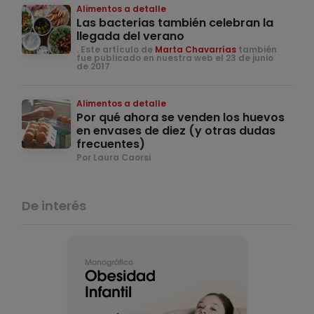
Alimentos a detalle
Las bacterias también celebran la
llegada del verano
. Este artículo de
Marta Chavarrías
también
fue publicado en nuestra web el 23 de junio
de 2017
Alimentos a detalle
Por qué ahora se venden los huevos
en envases de diez (y otras dudas
frecuentes)
Por Laura Caorsi
De interés