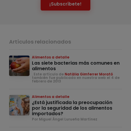
¡Subscríbete!
Artículos relacionados
Alimentos a detalle
Las siete bacterias más comunes en
alimentos
. Este artículo de
Natàlia Gimferrer Morató
también fue publicado en nuestra web el 4 de
febrero de 2013
Alimentos a detalle
¿Está justificada la preocupación
por la seguridad de los alimentos
importados?
Por Miguel Ángel Lurueña Martínez