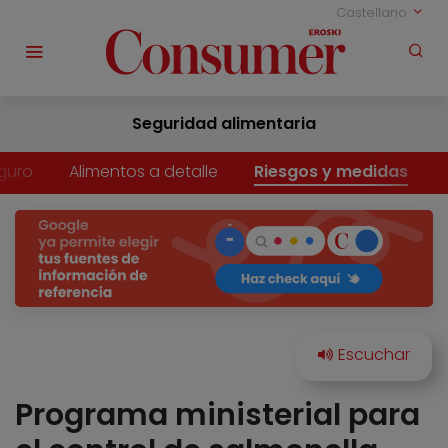
Castellano
Seguridad alimentaria
guro
Alimentos a detalle
Riesgos y medidas
Programa ministerial para