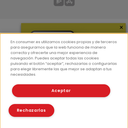
×
Más información
En consumer.es utilizamos cookies propias y de terceros
¿Quiénes somos?
para asegurarnos que la web funciona de manera
correcta y ofrecerte una mejor experiencia de
Hemeroteca
navegación. Puedes aceptar todas las cookies
Contacto
pulsando el botón “aceptar”, rechazarlas o configurarlas
para elegir libremente las que mejor se adaptan a tus
Prensa
necesidades.
Corpus Lingüístico Consumer
Aceptar
© Fundación EROSKI
Aviso legal
Políticas de privacidad
Rechazarlas
Políticas de cookies