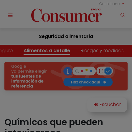
Castellano
Seguridad alimentaria
eguro
Alimentos a detalle
Riesgos y medidas
Químicos que pueden