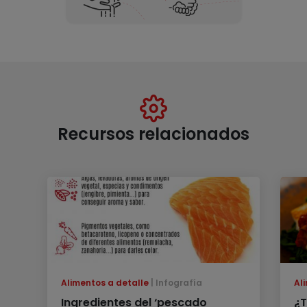
Recursos relacionados
Alimentos a detalle
Infografía
Al
Ingredientes del ‘pescado
¿T