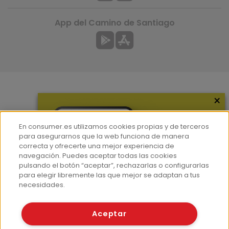
App del Camino de Santiago
×
Más información
¿Quiénes somos?
En consumer.es utilizamos cookies propias y de terceros
Hemeroteca
para asegurarnos que la web funciona de manera
correcta y ofrecerte una mejor experiencia de
Contacto
navegación. Puedes aceptar todas las cookies
pulsando el botón “aceptar”, rechazarlas o configurarlas
Prensa
para elegir libremente las que mejor se adaptan a tus
Corpus Lingüístico Consumer
necesidades.
© Fundación EROSKI
Aceptar
Aviso legal
Políticas de privacidad