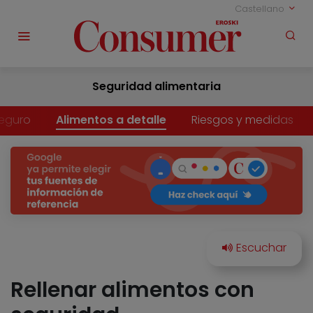
Castellano
Seguridad alimentaria
eguro
Alimentos a detalle
Riesgos y medidas
Rellenar alimentos con