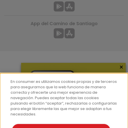
App del Camino de Santiago
×
Más información
¿Quiénes somos?
En consumer.es utilizamos cookies propias y de terceros
Hemeroteca
para asegurarnos que la web funciona de manera
correcta y ofrecerte una mejor experiencia de
Contacto
navegación. Puedes aceptar todas las cookies
pulsando el botón “aceptar”, rechazarlas o configurarlas
Prensa
para elegir libremente las que mejor se adaptan a tus
Corpus Lingüístico Consumer
necesidades.