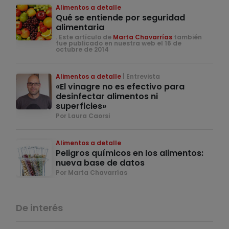
Alimentos a detalle
Qué se entiende por seguridad
alimentaria
. Este artículo de
Marta Chavarrías
también
fue publicado en nuestra web el 16 de
octubre de 2014
Alimentos a detalle
Entrevista
«El vinagre no es efectivo para
desinfectar alimentos ni
superficies»
Por Laura Caorsi
Alimentos a detalle
Peligros químicos en los alimentos:
nueva base de datos
Por Marta Chavarrías
De interés