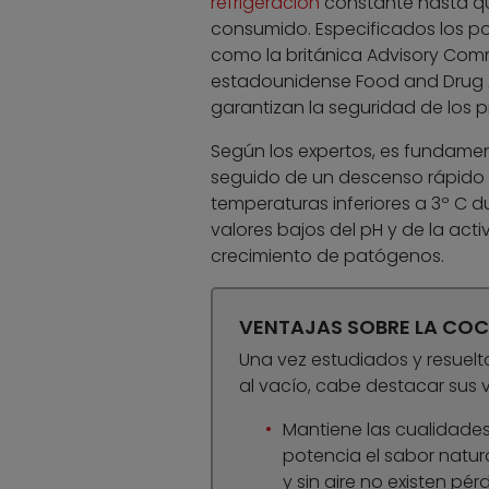
refrigeración
constante hasta que
consumido. Especificados los po
como la británica Advisory Comm
estadounidense Food and Drug 
garantizan la seguridad de los 
Según los expertos, es fundamen
seguido de un descenso rápido 
temperaturas inferiores a 3º C 
valores bajos del pH y de la act
crecimiento de patógenos.
VENTAJAS SOBRE LA COC
Una vez estudiados y resuel
al vacío, cabe destacar sus 
Mantiene las cualidades
potencia el sabor natura
y sin aire no existen pé