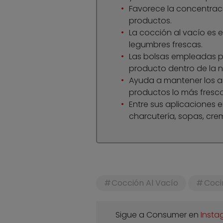
Favorece la concentrac
productos.
La cocción al vacío es
legumbres frescas.
Las bolsas empleadas pr
producto dentro de la n
Ayuda a mantener los a
productos lo más fresco
Entre sus aplicaciones e
charcutería, sopas, cre
Cocción Al Vacío
Coci
Sigue a Consumer en
Insta