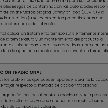
 el alimento sale de la cámara fría para ser recalentad
sibles riesgos de contaminación, las autoridades respon
itte on the Microbiological Safety of Food (ACMFS) y la
Administration (FDA) recomiendan procedimientos que
productos cocinados al vacío.
tal aplicar un tratamiento térmico suficientemente inten
de la temperatura y un mantenimiento del producto a
durante el almacenamiento. Estas prácticas, junto con uno
ividad de agua del alimento, podrán prevenir de forma efi
CIÓN TRADICIONAL
tos los problemas que pueden aparecer durante la cocci
ventajas respecto al método de cocción tradicional:
 organolépticas del alimento. La cocina al vacío preserva
l de los alimentos, ya que al cocer en un recinto herméti
rdidas de compuestos volátiles.