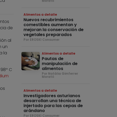
ica
Morató
Alimentos a detalle
Nuevos recubrimientos
entos
comestibles aumentan y
ncia de
mejoran la conservación de
vegetales preparados
ión al
Por EROSKI Consumer
n un
a la
Alimentos a detalle
Pautas de
manipulación de
alimentos
 98º C
Por Natàlia Gimferrer
idium
Morató
mos
Alimentos a detalle
Investigadores asturianos
desarrollan una técnica de
injertado para las cepas de
arándano
Por EROSKI Consumer