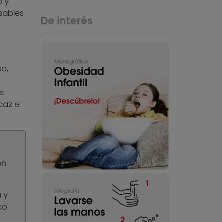
o y
sables
De interés
so,
s
caz el
ón
 y
co