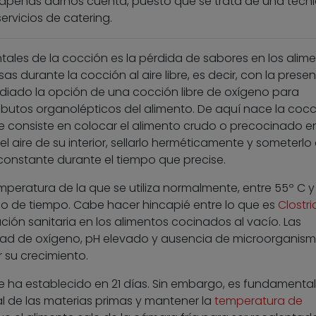
apenas darnos cuenta, puesto que se trata de una técn
ervicios de catering.
les de la cocción es la pérdida de sabores en los alim
as durante la cocción al aire libre, es decir, con la prese
tudiado la opción de una cocción libre de oxígeno para
ibutos organolépticos del alimento. De aquí nace la cocc
 consiste en colocar el alimento crudo o precocinado e
el aire de su interior, sellarlo herméticamente y someterlo 
constante durante el tiempo que precise.
peratura de la que se utiliza normalmente, entre 55º C y
rgo de tiempo. Cabe hacer hincapié entre lo que es
Clostr
ión sanitaria en los alimentos cocinados al vacío. Las
idad de oxígeno, pH elevado y ausencia de microorganis
su crecimiento.
se ha establecido en 21 días. Sin embargo, es fundamental
al de las materias primas y mantener la
temperatura de