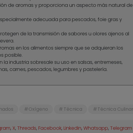
ión de aromas y proporciona un aspecto más natural de 
 especialmente adecuada para pescados, foie gras y
otegen de la transmisión de sabores u olores ajenos al
evera.
romas en los alimentos siempre que se adquieran los
s posible.
n la industria sobresale su uso en salsas, entremeses,
mas, carnes, pescados, legumbres y pastelería.
nados
Oxígeno
Técnica
Técnica Culinar
gram
,
X
,
Threads
,
Facebook
,
Linkedin
,
Whatsapp
,
Telegram