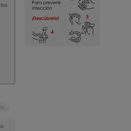
los
ia
o