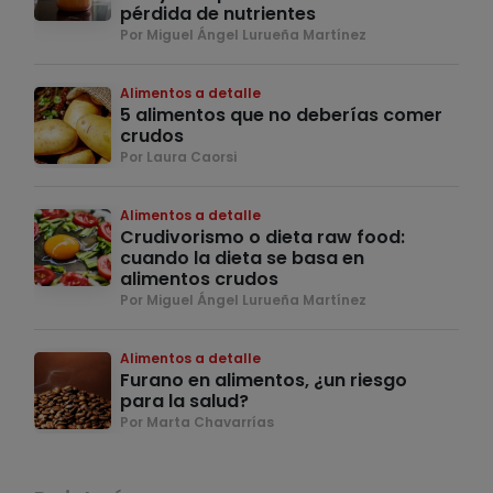
pérdida de nutrientes
Por Miguel Ángel Lurueña Martínez
Alimentos a detalle
5 alimentos que no deberías comer
crudos
Por Laura Caorsi
Alimentos a detalle
Crudivorismo o dieta raw food:
cuando la dieta se basa en
alimentos crudos
Por Miguel Ángel Lurueña Martínez
Alimentos a detalle
Furano en alimentos, ¿un riesgo
para la salud?
Por Marta Chavarrías