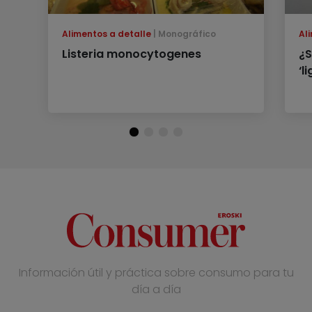
Alimentos a detalle
Monográfico
Al
Listeria monocytogenes
¿S
‘l
Información útil y práctica sobre consumo para tu
día a día