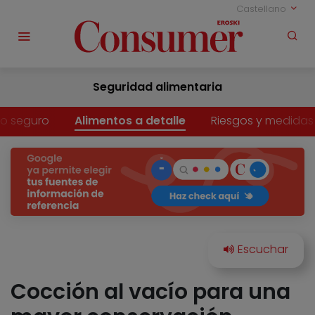
Castellano
Seguridad alimentaria
o seguro
Alimentos a detalle
Riesgos y medidas
Cocción al vacío para una