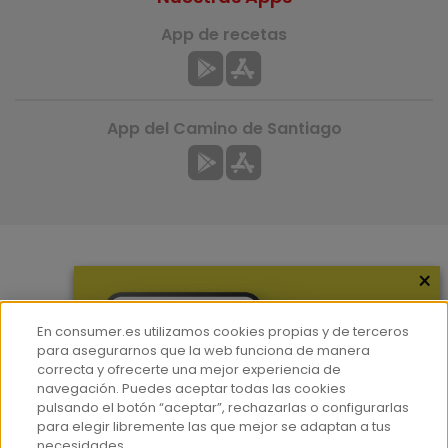
App de recetas
App del Camino de Santiago
×
Más información
¿Quiénes somos?
En consumer.es utilizamos cookies propias y de terceros
Hemeroteca
para asegurarnos que la web funciona de manera
correcta y ofrecerte una mejor experiencia de
Contacto
navegación. Puedes aceptar todas las cookies
pulsando el botón “aceptar”, rechazarlas o configurarlas
Prensa
para elegir libremente las que mejor se adaptan a tus
Corpus Lingüístico Consumer
necesidades.