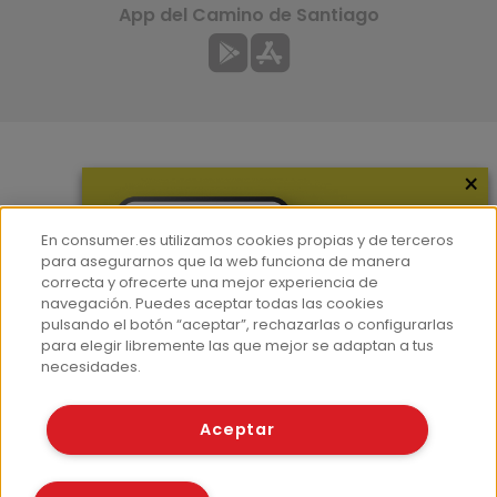
App del Camino de Santiago
×
Más información
¿Quiénes somos?
En consumer.es utilizamos cookies propias y de terceros
Hemeroteca
para asegurarnos que la web funciona de manera
correcta y ofrecerte una mejor experiencia de
Contacto
navegación. Puedes aceptar todas las cookies
pulsando el botón “aceptar”, rechazarlas o configurarlas
Prensa
para elegir libremente las que mejor se adaptan a tus
Corpus Lingüístico Consumer
necesidades.
© Fundación EROSKI
Aceptar
Aviso legal
Políticas de privacidad
Políticas de cookies