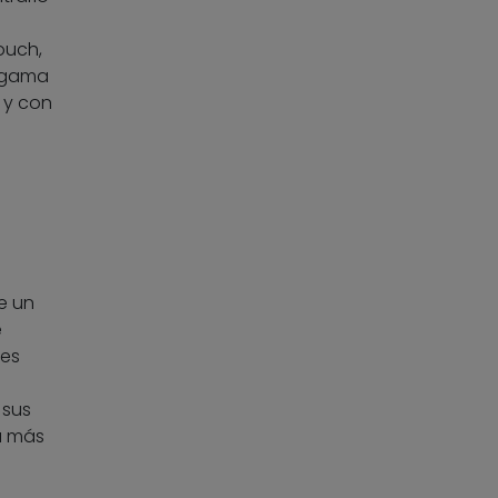
Touch,
a gama
 y con
ne un
e
 es
 sus
a más
a