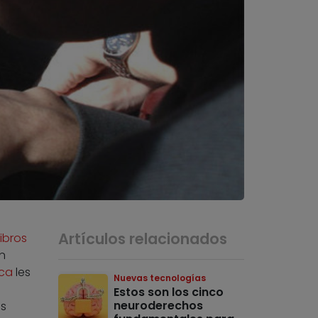
Artículos relacionados
libros
n
ica
les
Nuevas tecnologías
Estos son los cinco
neuroderechos
os