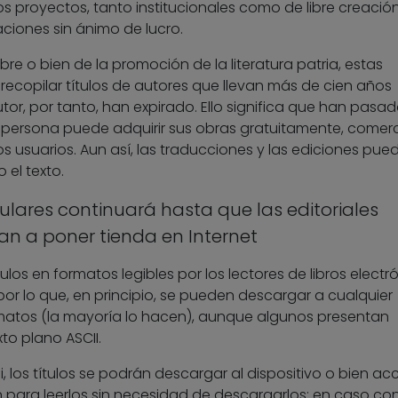
s proyectos, tanto institucionales como de libre creació
ciones sin ánimo de lucro.
bre o bien de la promoción de la literatura patria, estas
ecopilar títulos de autores que llevan más de cien años
r, por tanto, han expirado. Ello significa que han pasad
 persona puede adquirir sus obras gratuitamente, comerc
os usuarios. Aun así, las traducciones y las ediciones pue
 el texto.
pulares continuará hasta que las editoriales
an a poner tienda en Internet
ulos en formatos legibles por los lectores de libros electr
or lo que, en principio, se pueden descargar a cualquier
atos (la mayoría lo hacen), aunque algunos presentan
to plano ASCII.
fi, los títulos se podrán descargar al dispositivo o bien a
para leerlos sin necesidad de descargarlos; en caso con