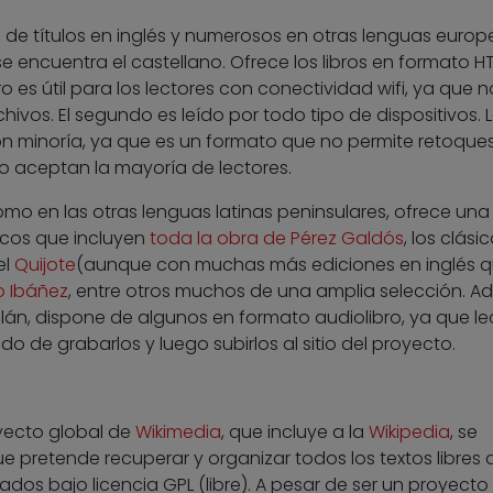
 de títulos en inglés y numerosos en otras lenguas europ
se encuentra el castellano. Ofrece los libros en formato H
ro es útil para los lectores con conectividad wifi, ya que n
hivos. El segundo es leído por todo tipo de dispositivos. 
on minoría, ya que es un formato que no permite retoques
lo aceptan la mayoría de lectores.
como en las otras lenguas latinas peninsulares, ofrece una
sicos que incluyen
toda la obra de Pérez Galdós
, los clási
el
Quijote
(aunque con muchas más ediciones en inglés q
o Ibáñez
, entre otros muchos de una amplia selección. 
alán, dispone de algunos en formato audiolibro, ya que le
o de grabarlos y luego subirlos al sitio del proyecto.
oyecto global de
Wikimedia
, que incluye a la
Wikipedia
, se
ue pretende recuperar y organizar todos los textos libres 
dos bajo licencia GPL (libre). A pesar de ser un proyecto