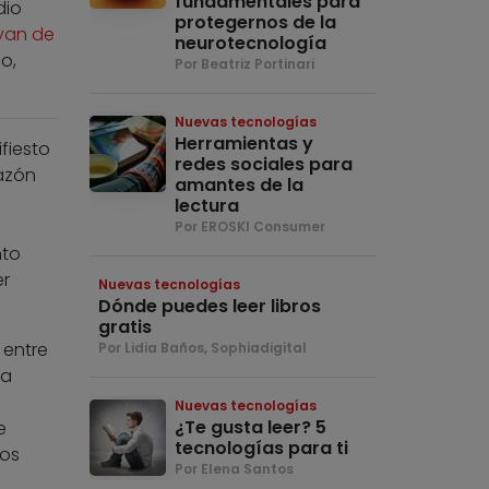
fundamentales para
dio
protegernos de la
yan de
neurotecnología
o,
Por Beatriz Portinari
Nuevas tecnologías
Herramientas y
fiesto
redes sociales para
razón
amantes de la
lectura
Por EROSKI Consumer
nto
er
Nuevas tecnologías
Dónde puedes leer libros
gratis
 entre
Por Lidia Baños, Sophiadigital
 a
Nuevas tecnologías
¿Te gusta leer? 5
e
tecnologías para ti
los
Por Elena Santos