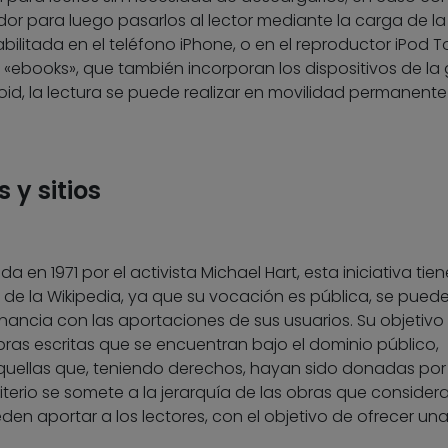
or para luego pasarlos al lector mediante la carga de la
 habilitada en el teléfono iPhone, o en el reproductor iPod 
 «ebooks», que también incorporan los dispositivos de l
id, la lectura se puede realizar en movilidad permanente
 y sitios
iada en 1971 por el activista Michael Hart, esta iniciativa tie
 la de la Wikipedia, ya que su vocación es pública, se pued
inancia con las aportaciones de sus usuarios. Su objetivo
obras escritas que se encuentran bajo el dominio público,
ellas que, teniendo derechos, hayan sido donadas por
iterio se somete a la jerarquía de las obras que consider
en aportar a los lectores, con el objetivo de ofrecer un