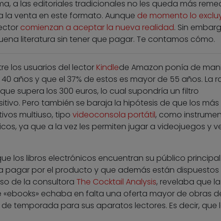
ama, a las editoriales tradicionales no les queda más reme
 a la venta en este formato. Aunque
de momento lo exclu
sector
comienzan a aceptar la nueva realidad
. Sin embarg
ena literatura sin tener que pagar. Te contamos cómo.
re los usuarios del lector
Kindle
de Amazon ponía de mani
s 40 años y que el 37% de estos es mayor de 55 años. La 
que supera los 300 euros, lo cual supondría un filtro
tivo. Pero también se baraja la hipótesis de que los más
ivos multiuso, tipo
videoconsola portátil
, como instrume
nicos, ya que a la vez les permiten jugar a videojuegos y v
ue los libros electrónicos encuentran su público principal
a pagar por el producto y que además están dispuestos
aso de la consultora
The Cocktail Analysis
, revelaba que la
 «ebooks» echaba en falta una oferta mayor de obras d
os de temporada para sus aparatos lectores. Es decir, que 