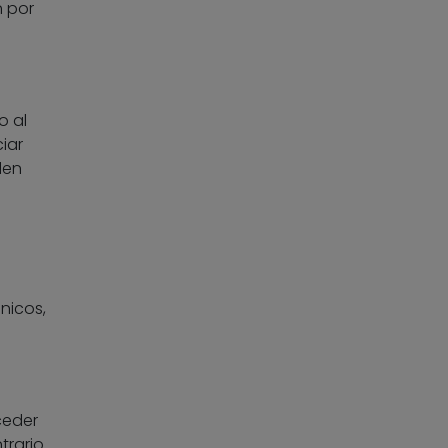
n por
o al
iar
den
ónicos,
cceder
trario