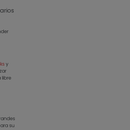
arios
nder
ks
y
zar
libre
grandes
para su