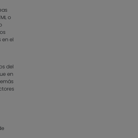
eas
TML o
o
Los
 en el
cos del
ue en
Además
ctores
de