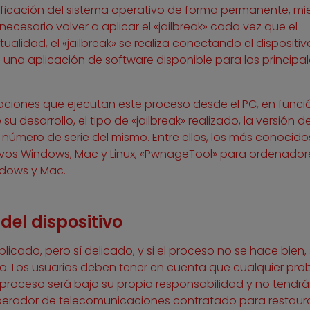
ificación del sistema operativo de forma permanente, mi
ecesario volver a aplicar el «jailbreak» cada vez que el
ctualidad, el «jailbreak» se realiza conectando el dispositiv
una aplicación de software disponible para los principal
aciones que ejecutan este proceso desde el PC, en funci
desarrollo, el tipo de «jailbreak» realizado, la versión de
l número de serie del mismo. Entre ellos, los más conocido
ativos Windows, Mac y Linux, «PwnageTool» para ordenador
ndows y Mac.
del dispositivo
plicado, pero sí delicado, y si el proceso no se hace bien,
o. Los usuarios deben tener en cuenta que cualquier pr
 proceso será bajo su propia responsabilidad y no tendr
 operador de telecomunicaciones contratado para restaura