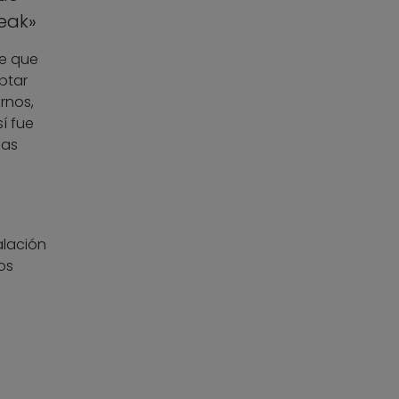
eak»
ne que
ptar
rnos,
í fue
mas
alación
os