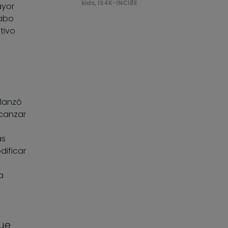
kids, IS4K-INCIBE
ayor
cabo
tivo
 lanzó
lcanzar
ás
dificar
a
ue