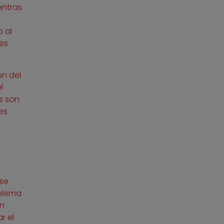
entras
o al
es
ón del
l
s son
es
 se
oblema
án
r el