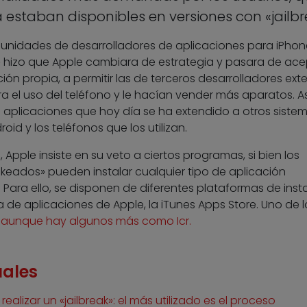
estaban disponibles en versiones con «jailbr
munidades de desarrolladores de aplicaciones para iPho
ak» hizo que Apple cambiara de estrategia y pasara de ace
ión propia, a permitir las de terceros desarrolladores exte
 el uso del teléfono y le hacían vender más aparatos. As
 aplicaciones que hoy día se ha extendido a otros siste
d y los teléfonos que los utilizan.
 Apple insiste en su veto a ciertos programas, si bien los
rekeados» pueden instalar cualquier tipo de aplicación
. Para ello, se disponen de diferentes plataformas de inst
 de aplicaciones de Apple, la iTunes Apps Store. Uno de l
, aunque hay algunos más como
Icr.
uales
alizar un «jailbreak»: el más utilizado es el proceso