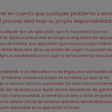
ner en cuenta que cualquier problema o erro
 proceso será bajo su propia responsabilida
e cualquier tipo de aplicación que no ha pasado por los
 de Apple puede poner en riesgo la seguridad del disposi
caso de instalar una aplicación que incluya código malicio
 antes liberados de su operador de origen no pueden se
ligro su estabilidad, por lo que no se recomienda ejecutar
ailbreak» a un dispositivo no es ilegal, pero sí inhabilita el
 al haberse violado las bases de la misma, ya que se ha
e un servicio técnico autorizado. De esta forma, los term
n ser reparados por Apple dentro del periodo de garantí
lizado fuera reversible, el terminal volvería a estar en garan
o la versión oficial del sistema operativo desarrollada po
rar» disponible en la aplicación «iTunes».