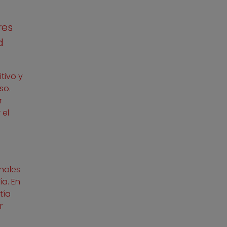
res
d
tivo y
so.
r
 el
inales
a. En
tía
r