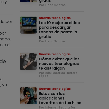
gratis
es y
Por Elena Santos
Nuevas tecnologías
da por
Los 10 mejores sitios
para descargar
fondos de pantalla
por
gratis
 modo,
Por Elena Santos
ola el
Nuevas tecnologías
Cómo evitar que las
 de
nuevas tecnologías
te distraigan
Por Luis Federico Herrero
López
ue
, ya
Nuevas tecnologías
Estas son las
aplicaciones
favoritas de tus hijos
Por Internet Segura for