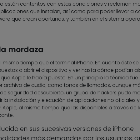
o están contentos con estas condiciones y reclaman m
s aplicaciones que instalan, así como para poder llevar a 
tware que crean oportunas, y también en el sistema opera
 la mordaza
 al mismo tiempo que el terminal iPhone. En cuanto éste se
puestos a abrir el dispositivo y ver hasta dónde podían a
 que Apple le había puesto. En un principio la técnica fue
uier archivo de audio, como tonos de llamadas, aunque m
o de seguridad descubierto, un grupo de hackers pudo mo
r la instalación y ejecución de aplicaciones no oficiales y
or Apple, al mismo tiempo que las disponibles a través de l
cante.
ucido en sus sucesivas versiones de iPhone
onalidades más demandas por los usuarios, q