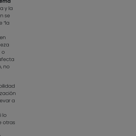
 tema
ía y la
ón se
e “la
men
leza
s o
 afecta
o, no
bilidad
ización
levar a
 lo
e otras