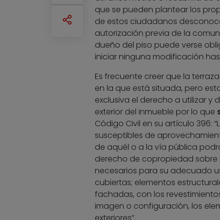
que se pueden plantear los propi
de estos ciudadanos desconocen
autorización previa de la comuni
dueño del piso puede verse obli
iniciar ninguna modificación ha
Es frecuente creer que la terraz
en la que está situada, pero esto
exclusiva el derecho a utilizar y 
exterior del inmueble por lo que
Código Civil en su artículo 396: “
susceptibles de aprovechamient
de aquél o a la vía pública pod
derecho de copropiedad sobre l
necesarios para su adecuado uso 
cubiertas; elementos estructurales
fachadas, con los revestimientos
imagen o configuración, los ele
exteriores”.