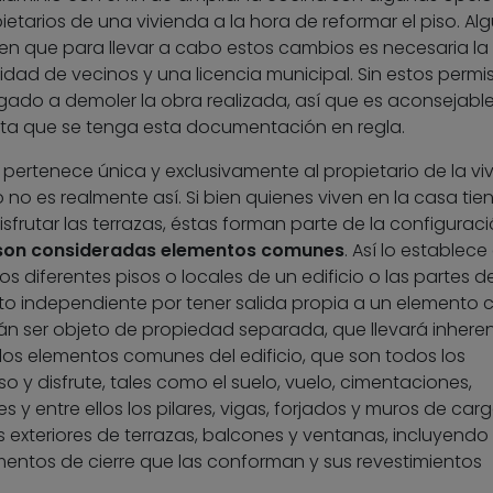
etarios de una vivienda a la hora de reformar el piso. Al
 que para llevar a cabo estos cambios es necesaria la
dad de vecinos y una licencia municipal. Sin estos permis
gado a demoler la obra realizada, así que es aconsejabl
sta que se tenga esta documentación en regla.
a pertenece única y exclusivamente al propietario de la vi
 no es realmente así. Si bien quienes viven en la casa tie
disfrutar las terrazas, éstas forman parte de la configurac
son consideradas elementos comunes
. Así lo establece 
Los diferentes pisos o locales de un edificio o las partes de
o independiente por tener salida propia a un elemento
rán ser objeto de propiedad separada, que llevará inhere
os elementos comunes del edificio, que son todos los
y disfrute, tales como el suelo, vuelo, cimentaciones,
 y entre ellos los pilares, vigas, forjados y muros de carg
 exteriores de terrazas, balcones y ventanas, incluyendo
mentos de cierre que las conforman y sus revestimientos