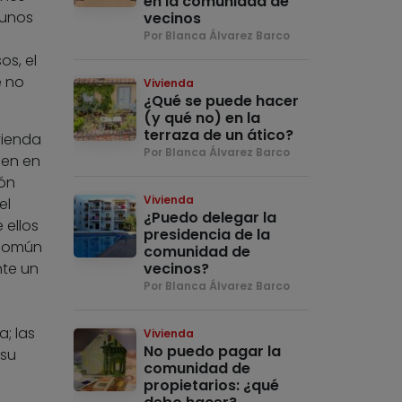
en la comunidad de
gunos
vecinos
Por Blanca Álvarez Barco
os, el
e no
Vivienda
¿Qué se puede hacer
(y qué no) en la
terraza de un ático?
vienda
Por Blanca Álvarez Barco
nen en
ión
Vivienda
el
¿Puedo delegar la
 ellos
presidencia de la
 común
comunidad de
nte un
vecinos?
Por Blanca Álvarez Barco
a; las
Vivienda
No puedo pagar la
 su
comunidad de
propietarios: ¿qué