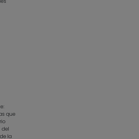
les
e:
ras que
rio
 del
 de la