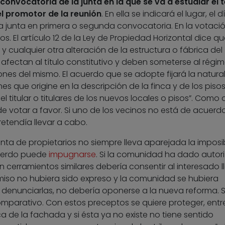
 convocatoria de la junta en la que se va a estudiar el
el promotor de la reunión
. En ella se indicará el lugar, el d
la junta en primera o segunda convocatoria. En la votaci
s. El artículo 12 de la Ley de Propiedad Horizontal dice qu
y cualquier otra alteración de la estructura o fábrica del
afectan al título constitutivo y deben someterse al régi
nes del mismo. El acuerdo que se adopte fijará la natura
nes que origine en la descripción de la finca y de los piso
el titular o titulares de los nuevos locales o pisos”. Como
 de votar a favor. Si uno de los vecinos no está de acuerd
retendía llevar a cabo.
unta de propietarios no siempre lleva aparejada la imposi
cuerdo puede
impugnarse
. Si la comunidad ha dado autor
n cerramientos similares debería consentir al interesado l
rmiso no hubiera sido expreso y la comunidad se hubiera
o denunciarlas, no debería oponerse a la nueva reforma. Si
comparativo. Con estos preceptos se quiere proteger, entr
ca de la fachada y si ésta ya no existe no tiene sentido