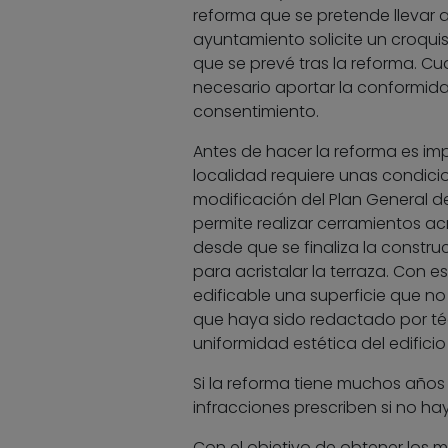
reforma que se pretende llevar 
ayuntamiento solicite un croquis e
que se prevé tras la reforma. C
necesario aportar la conformida
consentimiento.
Antes de hacer la reforma es im
localidad requiere unas condicio
modificación del Plan General d
permite realizar cerramientos ac
desde que se finaliza la constru
para acristalar la terraza. Con
edificable una superficie que no
que haya sido redactado por té
uniformidad estética del edificio
Si la reforma tiene muchos años
infracciones prescriben si no h
Con el objetivo de obtener los 