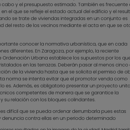
a cabo y el presupuesto estimado. También es frecuente 
n el que se refleje el estado actual del edificio y el resu
uando se trate de viviendas integradas en un conjunto es
d del resto de los vecinos mediante el acta en que se ot
portante conocer la normativa urbanística, que en cada
nes diferentes. En Zaragoza, por ejemplo, la reciente
e Ordenación Urbana establece los supuestos por los qu
ristalados en las terrazas. Deberán pasar al menos cinco
cción de la vivienda hasta que se solicita el permiso de o
 esta norma se intenta evitar que el promotor venda como
 lo es. Además, es obligatorio presentar un proyecto unita
cnicos competentes de manera que se garantice la
 y su relación con los bloques colindantes.
 es difícil que se pueda ordenar derrumbarla pues estas
ay denuncia contra ellas en un periodo determinado
mejores resultados en la imagen de la ciudad, Madrid tam