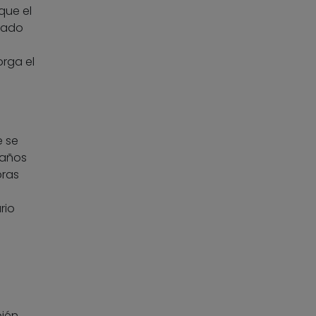
que el
ltado
orga el
e se
 años
bras
rio
bién