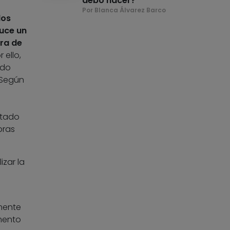
debo hacer?
Por Blanca Álvarez Barco
los
duce un
ora de
 ello,
ado
. Según
stado
bras
izar la
amente
emento