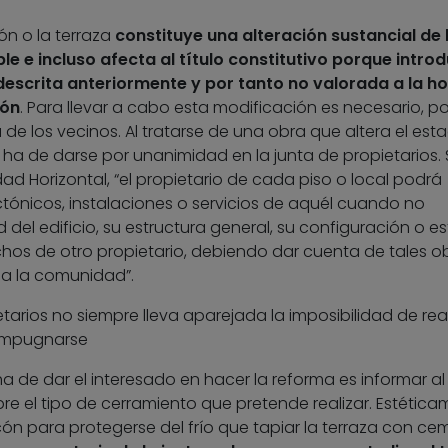
ón o la terraza
constituye una alteración sustancial de 
 e incluso afecta al título constitutivo porque intro
escrita anteriormente y por tanto no valorada a la h
ión
. Para llevar a cabo esta modificación es necesario, por
de los vecinos. Al tratarse de una obra que altera el est
so ha de darse por unanimidad en la junta de propietarios
edad Horizontal, “el propietario de cada piso o local podrá
ctónicos, instalaciones o servicios de aquél cuando no
del edificio, su estructura general, su configuración o e
echos de otro propietario, debiendo dar cuenta de tales o
 a la comunidad”.
tarios no siempre lleva aparejada la imposibilidad de real
impugnarse
ha de dar el interesado en hacer la reforma es informar al
re el tipo de cerramiento que pretende realizar. Estétic
cón para protegerse del frío que tapiar la terraza con c