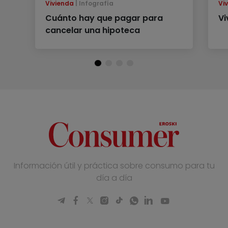
Vivienda
Infografía
Vi
Cuánto hay que pagar para
Vi
cancelar una hipoteca
Información útil y práctica sobre consumo para tu
día a día