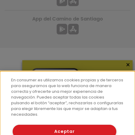
App del Camino de Santiago
×
Más información
¿Quiénes somos?
En consumer.es utilizamos cookies propias y de terceros
Hemeroteca
para asegurarnos que la web funciona de manera
correcta y ofrecerte una mejor experiencia de
Contacto
navegación. Puedes aceptar todas las cookies
pulsando el botón “aceptar”, rechazarlas o configurarlas
Prensa
para elegir libremente las que mejor se adaptan a tus
Corpus Lingüístico Consumer
necesidades.
© Fundación EROSKI
Aceptar