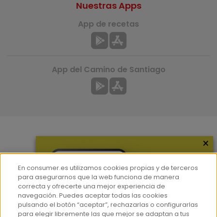
Nuestras Apps
App de recetas
App del Camino de Santiago
×
Más información
¿Quiénes somos?
En consumer.es utilizamos cookies propias y de terceros
Hemeroteca
para asegurarnos que la web funciona de manera
correcta y ofrecerte una mejor experiencia de
Contacto
navegación. Puedes aceptar todas las cookies
pulsando el botón “aceptar”, rechazarlas o configurarlas
Prensa
para elegir libremente las que mejor se adaptan a tus