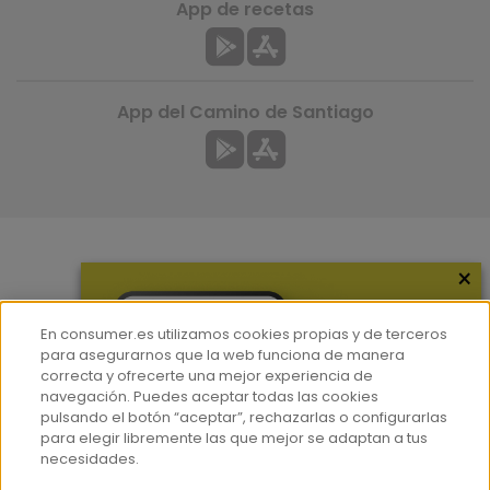
App de recetas
App del Camino de Santiago
×
Más información
¿Quiénes somos?
En consumer.es utilizamos cookies propias y de terceros
Hemeroteca
para asegurarnos que la web funciona de manera
correcta y ofrecerte una mejor experiencia de
Contacto
navegación. Puedes aceptar todas las cookies
pulsando el botón “aceptar”, rechazarlas o configurarlas
Prensa
para elegir libremente las que mejor se adaptan a tus
Corpus Lingüístico Consumer
necesidades.