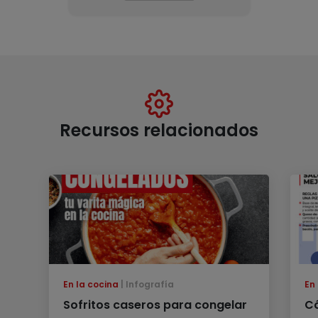
Recursos relacionados
En la cocina
Infografía
En
Sofritos caseros para congelar
Có