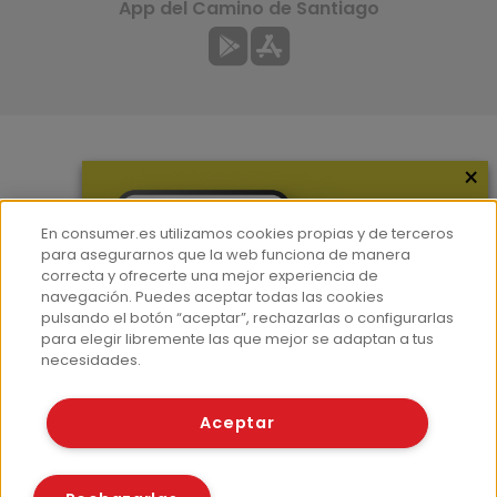
App del Camino de Santiago
×
Más información
¿Quiénes somos?
En consumer.es utilizamos cookies propias y de terceros
Hemeroteca
para asegurarnos que la web funciona de manera
correcta y ofrecerte una mejor experiencia de
Contacto
navegación. Puedes aceptar todas las cookies
pulsando el botón “aceptar”, rechazarlas o configurarlas
Prensa
para elegir libremente las que mejor se adaptan a tus
Corpus Lingüístico Consumer
necesidades.
© Fundación EROSKI
Aceptar
Aviso legal
Políticas de privacidad
Políticas de cookies