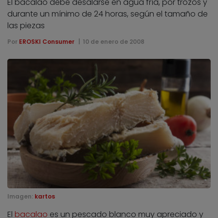
El bacalao debe desalarse en agua fría, por trozos y
durante un mínimo de 24 horas, según el tamaño de
las piezas
Por
EROSKI Consumer
10 de enero de 2008
Imagen:
kartos
El
bacalao
es un pescado blanco muy apreciado y