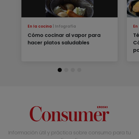
En la cocina
Infografía
En
Cómo cocinar al vapor para
Té
hacer platos saludables
Có
po
Información útil y práctica sobre consumo para tu