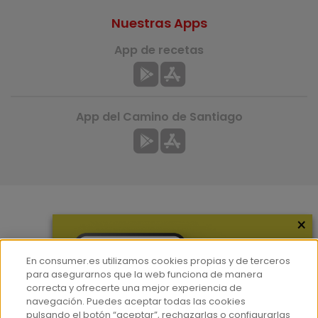
Nuestras Apps
App de recetas
App del Camino de Santiago
×
Más información
¿Quiénes somos?
En consumer.es utilizamos cookies propias y de terceros
Hemeroteca
para asegurarnos que la web funciona de manera
correcta y ofrecerte una mejor experiencia de
Contacto
navegación. Puedes aceptar todas las cookies
pulsando el botón “aceptar”, rechazarlas o configurarlas