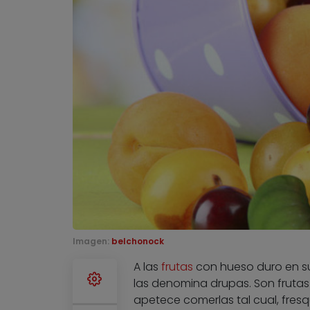
Imagen:
belchonock
A las
frutas
con hueso duro en su 
las denomina drupas. Son frutas 
apetece comerlas tal cual, fresq