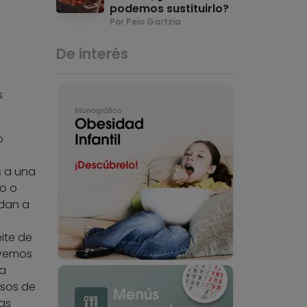
podemos sustituirlo?
Por Peio Gartzia
De interés
s
o
s a una
do o
idan a
ite de
, vemos
a
sos de
as