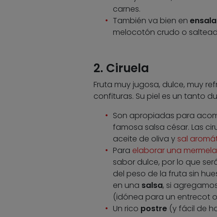
carnes.
También va bien en
ensal
melocotón crudo o salteado
2. Ciruela
Fruta muy jugosa, dulce, muy re
confituras. Su piel es un tanto du
Son apropiadas para aco
famosa salsa césar. Las ci
aceite de oliva y
sal aromá
Para
elaborar una mermel
sabor dulce, por lo que ser
del peso de la fruta sin h
en una
salsa
, si agregamo
(idónea para un entrecot o
Un rico
postre
(y fácil de h