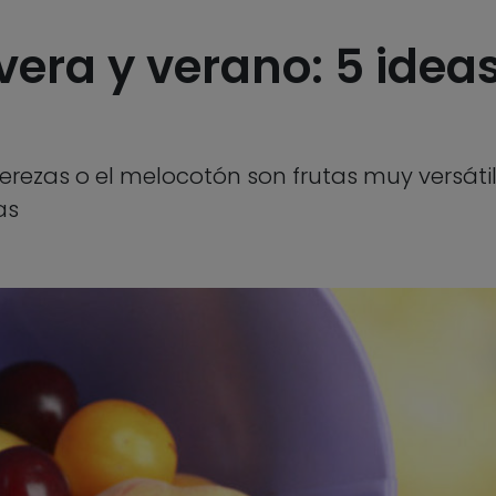
era y verano: 5 ideas
s cerezas o el melocotón son frutas muy versát
as