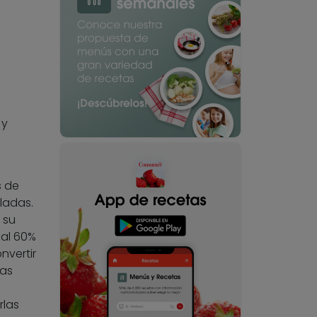
 y
s de
ladas.
 su
 al 60%
nvertir
mas
rlas