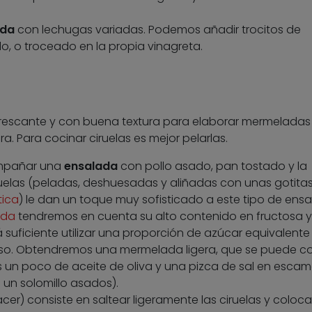
ada
con lechugas variadas. Podemos añadir trocitos de
, o troceado en la propia vinagreta.
frescante y con buena textura para elaborar mermeladas
ra. Para cocinar ciruelas es mejor pelarlas.
mpañar una
ensalada
con pollo asado, pan tostado y la
ruelas (peladas, deshuesadas y aliñadas con unas gotita
tica
) le dan un toque muy sofisticado a este tipo de ensa
ada
tendremos en cuenta su alto contenido en fructosa y
á suficiente utilizar una proporción de azúcar equivalente
ueso. Obtendremos una mermelada ligera, que se puede co
s un poco de aceite de oliva y una pizca de sal en esca
 un solomillo asados).
acer) consiste en saltear ligeramente las ciruelas y coloca