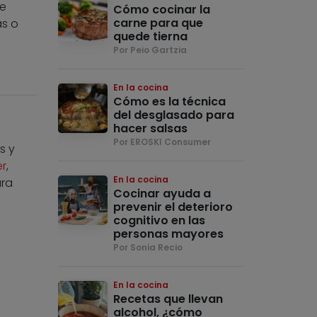
de
Cómo cocinar la
carne para que
as o
quede tierna
Por Peio Gartzia
En la cocina
Cómo es la técnica
a
del desglasado para
hacer salsas
Por EROSKI Consumer
s y
er
,
En la cocina
ara
Cocinar ayuda a
prevenir el deterioro
cognitivo en las
personas mayores
Por Sonia Recio
En la cocina
Recetas que llevan
alcohol, ¿cómo