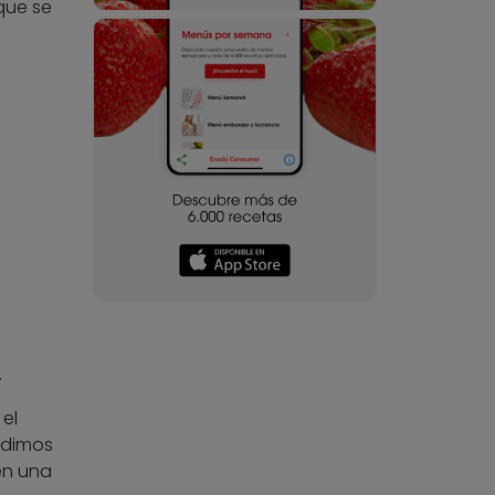
que se
.
el
adimos
en una