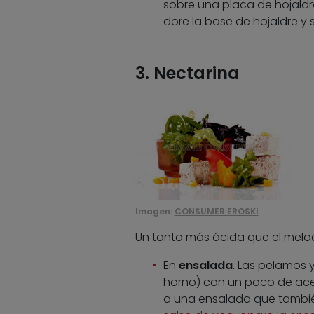
sobre una placa de hojaldr
dore la base de hojaldre y se
3. Nectarina
Imagen:
CONSUMER EROSKI
Un tanto más ácida que el meloco
En
ensalada
. Las pelamos 
horno) con un poco de acei
a una ensalada que también 