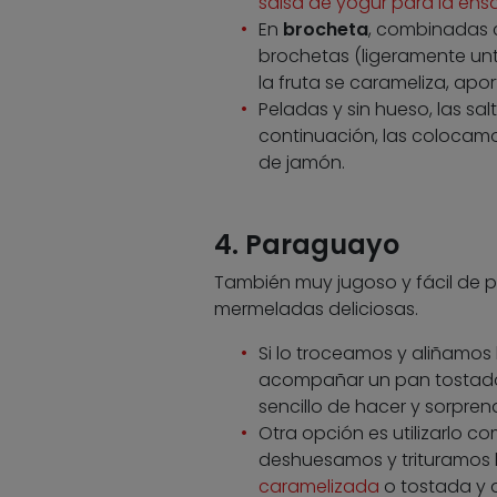
salsa de yogur para la ens
En
brocheta
, combinadas c
brochetas (ligeramente unta
la fruta se carameliza, apo
Peladas y sin hueso, las sa
continuación, las colocam
de jamón.
4. Paraguayo
También muy jugoso y fácil de p
mermeladas deliciosas.
Si lo troceamos y aliñamos
acompañar un pan tostado 
sencillo de hacer y sorpren
Otra opción es utilizarlo c
deshuesamos y trituramos
caramelizada
o tostada y 