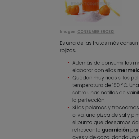
Imagen:
CONSUMER EROSKI
Es una de las frutas más consum
rojizos.
Además de consumir los m
elaborar con ellos
mermela
Quedan muy ricos si los p
temperatura de 180 ºC. Un
sobre unas natillas de vaini
la perfección.
Si los pelamos y troceamos
oliva, una pizca de sal y p
el punto que deseamos dar
refrescante
guarnición
par
aves y de caza, dando un c