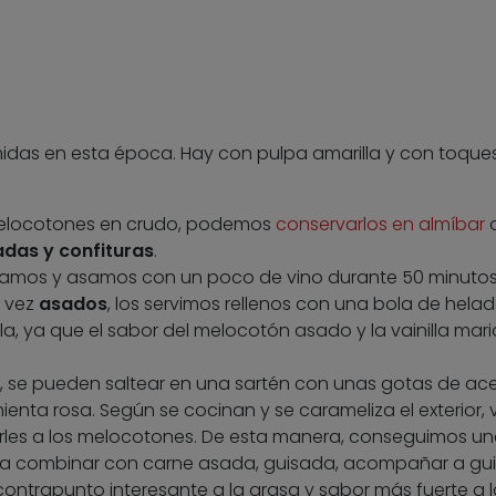
idas en esta época. Hay con pulpa amarilla y con toque
elocotones en crudo, podemos
conservarlos en almíbar
das y confituras
.
elamos y asamos con un poco de vino durante 50 minuto
a vez
asados
, los servimos rellenos con una bola de hela
lla, ya que el sabor del melocotón asado y la vainilla mar
, se pueden saltear en una sartén con unas gotas de ace
imienta rosa. Según se cocinan y se carameliza el exterior
les a los melocotones. De esta manera, conseguimos un
a combinar con carne asada, guisada, acompañar a gui
ontrapunto interesante a la grasa y sabor más fuerte a l