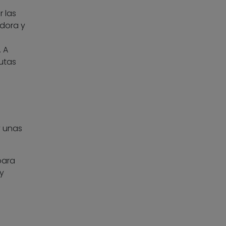
 las
 dora y
 A
rutas
y unas
para
y