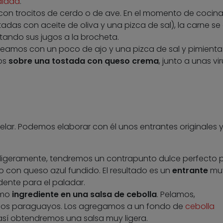
alada
.
on trocitos de cerdo o de ave. En el momento de cocinar
das con aceite de oliva y una pizca de sal), la carne se
rtando sus jugos a la brocheta.
lteamos con un poco de ajo y una pizca de sal y pimienta.
os
sobre una tostada con queso crema
, junto a unas vi
elar. Podemos elaborar con él unos entrantes originales 
 ligeramente, tendremos un contrapunto dulce perfecto 
con queso azul fundido. El resultado es un
entrante
mu
dente para el paladar.
omo
ingrediente en una salsa de cebolla
. Pelamos,
 los paraguayos. Los agregamos a un fondo de
cebolla
así obtendremos una salsa muy ligera.