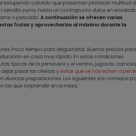
y el estupendo colorido que presentan plantean multitud 
 un sencillo zumo, hasta un contrapunto dulce en ensalad
carne o pescado.
A continuación se ofrecen varias
estas frutas y aprovecharlas al máximo durante la
ores. Poco tiempo para degustarlas. Buenos precios par
duración en casa muy rápida. En estas condiciones
utas típicas de la primavera y el verano, jugosas, carnosa
 dejar pasar las ofertas y
evitar que se nos echen a perd
 diversas preparaciones. Los siguientes son consejos p
con las que sorprender en la mesa.