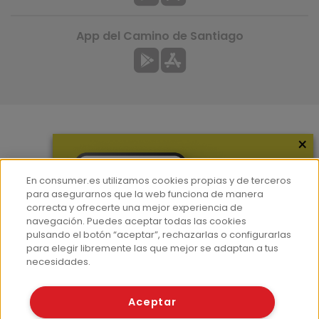
App del Camino de Santiago
×
Más información
¿Quiénes somos?
En consumer.es utilizamos cookies propias y de terceros
Hemeroteca
para asegurarnos que la web funciona de manera
correcta y ofrecerte una mejor experiencia de
Contacto
navegación. Puedes aceptar todas las cookies
pulsando el botón “aceptar”, rechazarlas o configurarlas
Prensa
para elegir libremente las que mejor se adaptan a tus
Corpus Lingüístico Consumer
necesidades.
© Fundación EROSKI
Aceptar
Aviso legal
Políticas de privacidad