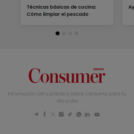
Técnicas básicas de cocina:
Ay
Cómo limpiar el pescado
Información útil y práctica sobre consumo para tu
día a día