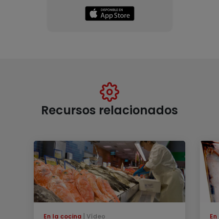
Recursos relacionados
En la cocina
Vídeo
En