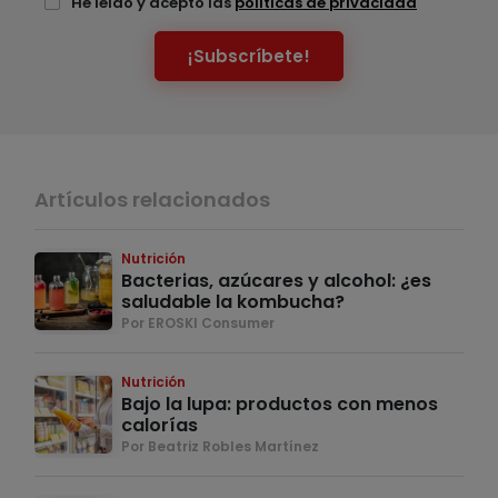
He leído y acepto las
políticas de privacidad
¡Subscríbete!
Artículos relacionados
Nutrición
Bacterias, azúcares y alcohol: ¿es
saludable la kombucha?
Por EROSKI Consumer
Nutrición
Bajo la lupa: productos con menos
calorías
Por Beatriz Robles Martínez