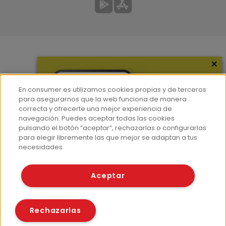
×
Más información
¿Quiénes somos?
En consumer.es utilizamos cookies propias y de terceros
Hemeroteca
para asegurarnos que la web funciona de manera
correcta y ofrecerte una mejor experiencia de
Contacto
navegación. Puedes aceptar todas las cookies
pulsando el botón “aceptar”, rechazarlas o configurarlas
Prensa
para elegir libremente las que mejor se adaptan a tus
Corpus Lingüístico Consumer
necesidades.
© Fundación EROSKI
Aceptar
Aviso legal
Políticas de privacidad
Políticas de cookies
Rechazarlas