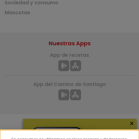
Sociedad y consumo
Mascotas
Nuestras Apps
App de recetas
App del Camino de Santiago
×
Más información