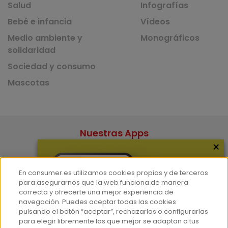
Salud
Infografías
Bebé e infancia
Vídeos
Medio ambiente y
Monográficos
solidaridad
Sociedad y consumo
Mascotas
Nuestras Apps
×
App de recetas
En consumer.es utilizamos cookies propias y de terceros
para asegurarnos que la web funciona de manera
correcta y ofrecerte una mejor experiencia de
App del Camino de Santiago
navegación. Puedes aceptar todas las cookies
pulsando el botón “aceptar”, rechazarlas o configurarlas
para elegir libremente las que mejor se adaptan a tus