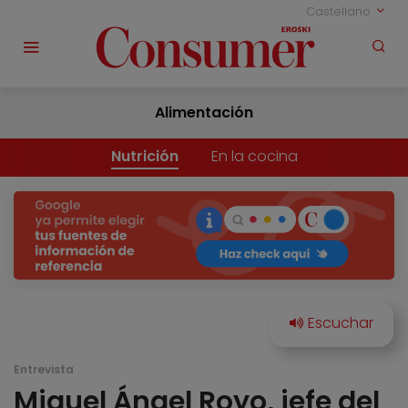
Castellano
Alimentación
Nutrición
En la cocina
Entrevista
Miguel Ángel Royo, jefe del