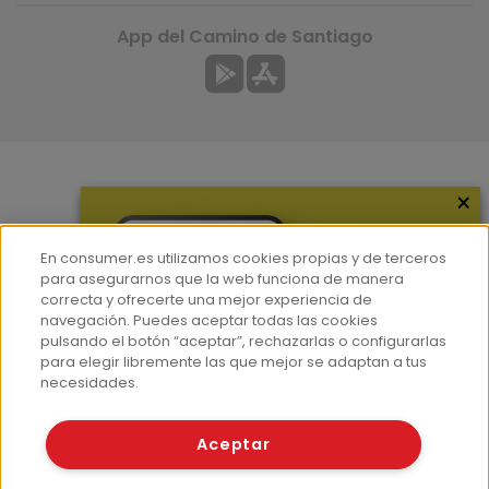
App del Camino de Santiago
×
Más información
¿Quiénes somos?
En consumer.es utilizamos cookies propias y de terceros
Hemeroteca
para asegurarnos que la web funciona de manera
correcta y ofrecerte una mejor experiencia de
Contacto
navegación. Puedes aceptar todas las cookies
pulsando el botón “aceptar”, rechazarlas o configurarlas
Prensa
para elegir libremente las que mejor se adaptan a tus
Corpus Lingüístico Consumer
necesidades.
© Fundación EROSKI
Aceptar
Aviso legal
Políticas de privacidad