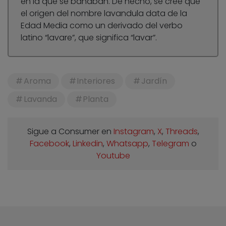
en la que se bañaban. De hecho, se cree que
el origen del nombre lavandula data de la
Edad Media como un derivado del verbo
latino “lavare”, que significa “lavar”.
Aroma
Interiores
Jardín
Lavanda
Planta
Sigue a Consumer en
Instagram
,
X
,
Threads
,
Facebook
,
Linkedin
,
Whatsapp
,
Telegram
o
Youtube