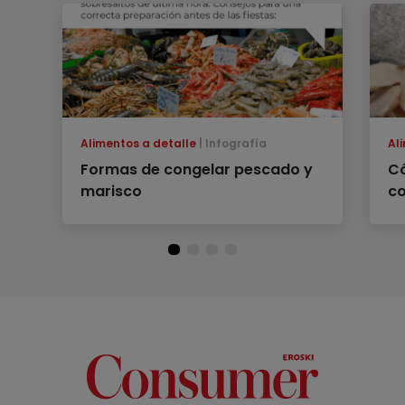
Alimentos a detalle
Infografía
Al
Formas de congelar pescado y
Có
marisco
c