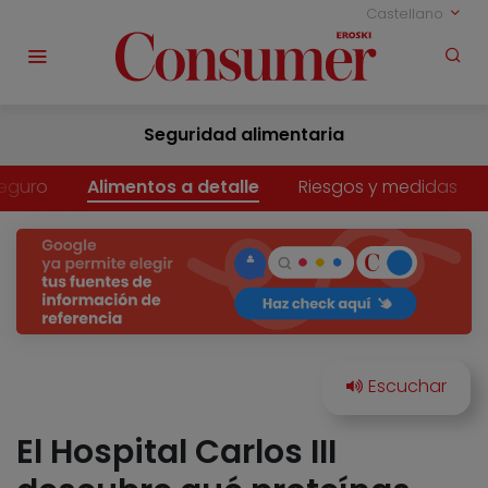
Castellano
Seguridad alimentaria
eguro
Alimentos a detalle
Riesgos y medidas
El Hospital Carlos III