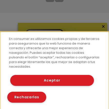
×
Más información
¿Quiénes somos?
En consumer.es utilizamos cookies propias y de terceros
Hemeroteca
para asegurarnos que la web funciona de manera
correcta y ofrecerte una mejor experiencia de
Contacto
navegación. Puedes aceptar todas las cookies
pulsando el botón “aceptar”, rechazarlas o configurarlas
Prensa
para elegir libremente las que mejor se adaptan a tus
Corpus Lingüístico Consumer
necesidades.
© Fundación EROSKI
Aceptar
Aviso legal
Políticas de privacidad
Políticas de cookies
Rechazarlas