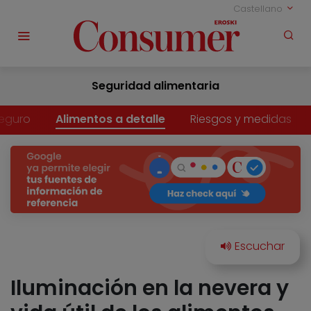
Castellano
Seguridad alimentaria
eguro
Alimentos a detalle
Riesgos y medidas
Iluminación en la nevera y