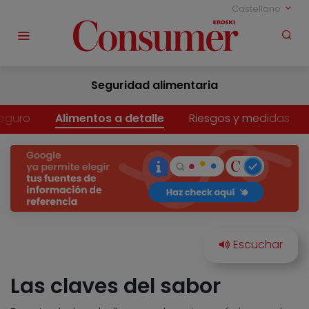
Castellano
Seguridad alimentaria
eguro
Alimentos a detalle
Riesgos y medidas
Las claves del sabor