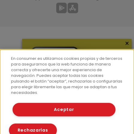
×
Más información
¿Quiénes somos?
En consumer.es utilizamos cookies propias y de terceros
Hemeroteca
para asegurarnos que la web funciona de manera
correcta y ofrecerte una mejor experiencia de
Contacto
navegación. Puedes aceptar todas las cookies
pulsando el botón “aceptar”, rechazarlas o configurarlas
Prensa
para elegir libremente las que mejor se adaptan a tus
Corpus Lingüístico Consumer
necesidades.
© Fundación EROSKI
Aceptar
Aviso legal
Políticas de privacidad
Políticas de cookies
Rechazarlas