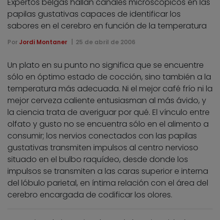
Expertos belgas hallan canales microscópicos en las
papilas gustativas capaces de identificar los
sabores en el cerebro en función de la temperatura
Por
Jordi Montaner
25 de abril de 2006
Un plato en su punto no significa que se encuentre
sólo en óptimo estado de cocción, sino también a la
temperatura más adecuada. Ni el mejor café frío ni la
mejor cerveza caliente entusiasman al más ávido, y
la ciencia trata de averiguar por qué. El vínculo entre
olfato y gusto no se encuentra sólo en el alimento a
consumir; los nervios conectados con las papilas
gustativas transmiten impulsos al centro nervioso
situado en el bulbo raquídeo, desde donde los
impulsos se transmiten a las caras superior e interna
del lóbulo parietal, en íntima relación con el área del
cerebro encargada de codificar los olores.