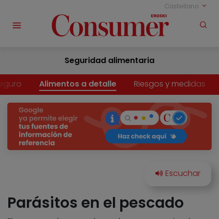
Castellano
Seguridad alimentaria
eguro
Alimentos a detalle
Riesgos y medidas
Parásitos en el pescado