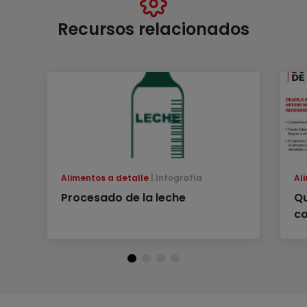
Recursos relacionados
Alimentos a detalle
Infografía
Al
Procesado de la leche
Qu
co