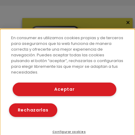
×
Más información
¿Quiénes somos?
En consumer.es utilizamos cookies propias y de terceros
Hemeroteca
para asegurarnos que la web funciona de manera
correcta y ofrecerte una mejor experiencia de
Contacto
navegación. Puedes aceptar todas las cookies
pulsando el botón “aceptar”, rechazarlas o configurarlas
Prensa
para elegir libremente las que mejor se adaptan a tus
Corpus Lingüístico Consumer
necesidades.
© Fundación EROSKI
Aceptar
Aviso legal
Políticas de privacidad
Políticas de cookies
Rechazarlas
Configurar cookies