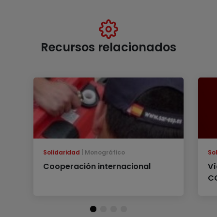
Recursos relacionados
Solidaridad
Monográfico
So
Cooperación internacional
Ví
C