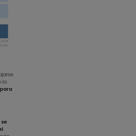
ajarse
 la
 para
 se
el