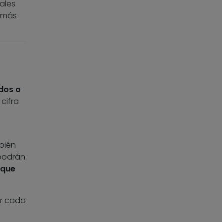
ales
demás
ados o
cifra
bién
 podrán
 que
or cada