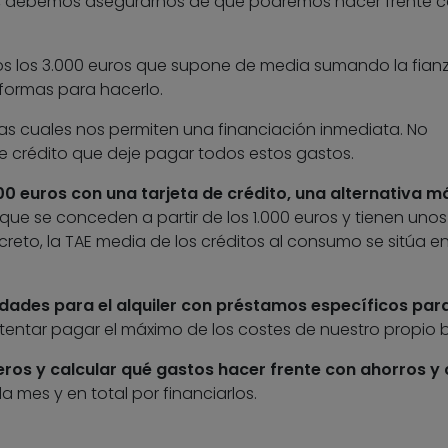
rente, debemos asegurarnos de que podremos hacer frente 
s los 3.000 euros que supone de media sumando la fianz
n formas para hacerlo.
 las cuales nos permiten una financiación inmediata. No
e crédito que deje pagar todos estos gastos.
0 euros con una tarjeta de crédito, una alternativa m
 que se conceden a partir de los 1.000 euros y tienen unos
creto, la TAE media de los créditos al consumo se sitúa e
idades para el alquiler con préstamos específicos par
intentar pagar el máximo de los costes de nuestro propio bo
ros y calcular qué gastos hacer frente con ahorros y 
a mes y en total por financiarlos.