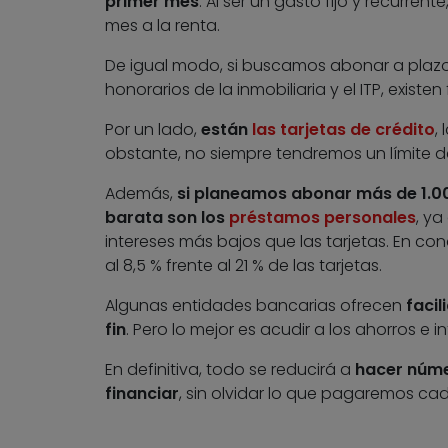
primer mes
. Al ser un gasto fijo y recur
mes a la renta.
De igual modo, si buscamos abonar a plazo
honorarios de la inmobiliaria y el ITP, existe
Por un lado,
están
las tarjetas de crédito
,
obstante, no siempre tendremos un límite d
Además,
si planeamos abonar más de 1.00
barata son los
préstamos personales
, ya
intereses más bajos que las tarjetas. En con
al 8,5 % frente al 21 % de las tarjetas.
Algunas entidades bancarias ofrecen
facil
fin
. Pero lo mejor es acudir a los ahorros e 
En definitiva, todo se reducirá a
hacer núme
financiar
, sin olvidar lo que pagaremos cad