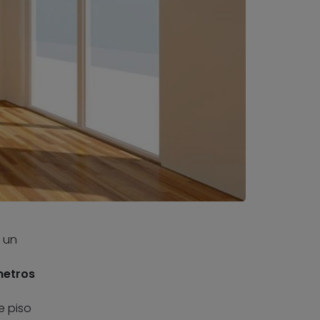
 un
metros
e piso