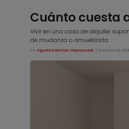
Cuánto cuesta a
Vivir en una casa de alquiler supo
de mudanza o amueblarla
Por
Agustina Battioli
,
Helpmycash
8 de julio de 201