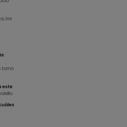
cada
a, los
ás
n torno
a este
lsillo.
cuáles