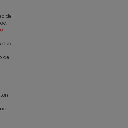
eo del
dad.
la
o que
o de
 tan
s
que