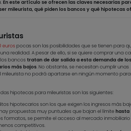
a.
En este artículo se ofrecen las claves necesarias par
ser mileurista, qué piden los bancos y qué hipotecas o
uristas
0 euros
pocas son las posibilidades que se tienen para qu
a realidad. A pesar de ello, si se quiere comprar una ca
 los bancos
tratan de dar salida a esta demanda de lo
larios más bajos
. No obstante, se necesitan cumplir unas
el mileurista no podrá apartarse en ningún momento para
das hipotecas para mileuristas son las siguientes:
ditos hipotecarios son los que exigen los ingresos más baj
o hay propuestas muy puntuales que bajan el límite
hasta 
os formatos, se permite el acceso al mercado inmobiliario
menos competitivos.