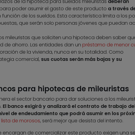
 plazos de la hipoteca para sueldos mileuristas
deberán
 para poder asumir el gasto de este producto
a través d
n función de los sueldos. Esta característica limita a los po
puestas, que serán solo personas jóvenes que puedan a
Los mileuristas que soliciten una hipoteca deben saber que
d de ahorro. Las entidades dan un
préstamo de menor c
loración de la vivienda, nunca en su totalidad. Como
ategia comercial,
sus cuotas serán más bajas y su
ncos para hipotecas de mileuristas
nera el sector bancario para dar soluciones a los mileuris
n.
El banco exigirá y analizará el contrato de trabajo de
nivel de endeudamiento que podrá asumir en los próx
a
lista de morosos
, será mejor que desista del intento.
e encargan de comercializar este producto exigen una se