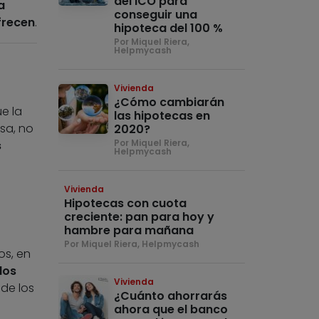
del ICO para
a
conseguir una
frecen
.
hipoteca del 100 %
Por Miquel Riera,
Helpmycash
Vivienda
¿Cómo cambiarán
e la
las hipotecas en
sa, no
2020?
Por Miquel Riera,
s
Helpmycash
Vivienda
Hipotecas con cuota
creciente: pan para hoy y
hambre para mañana
Por Miquel Riera, Helpmycash
os, en
los
Vivienda
 de los
¿Cuánto ahorrarás
ahora que el banco