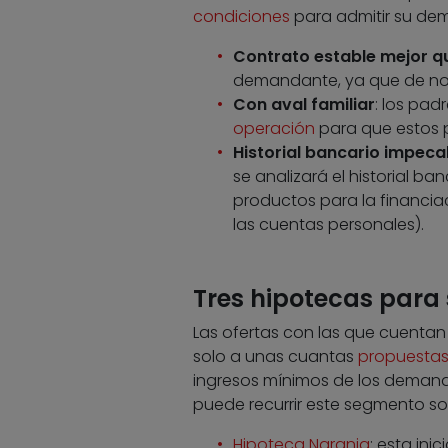
condiciones
para admitir su de
Contrato estable mejor q
demandante, ya que de no se
Con aval familiar
: los pad
operación
para que estos p
Historial bancario impeca
se analizará el historial ba
productos para la financia
las cuentas personales).
Tres hipotecas para 
Las ofertas con las que cuentan 
solo a unas cuantas
propuesta
ingresos mínimos de los demandan
puede recurrir este segmento so
Hipoteca Naranja
: esta ini