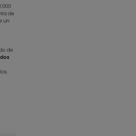
2.000
nta de
e un
ado de
ados
los