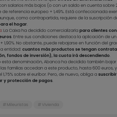
 con salarios más bajos (o con un saldo en cuenta sobre 
dice de referencia europeo + 1,49%. Está confeccionada exe
unque, como contrapartida, requiere de la suscripción d
para el hogar
.
a
: La Caixa ha decidido comercializarla
para clientes con
euros
. Entre sus condiciones destaca la aplicación de un
r + 1,90%. No obstante, puede rebajarse en función del gr
la entidad:
cuantos más productos se tengan contrat
ón, fondos de inversión), la cuota irá descendiendo
.
jo esta denominación, Abanca ha decidido también bajar 
las familias accedan a este producto, hasta 600 euros, y
 1,75% sobre el euríbor. Pero, de nuevo, obliga a
suscribir
ar y protección de pagos
.
Mileuristas
Vivienda