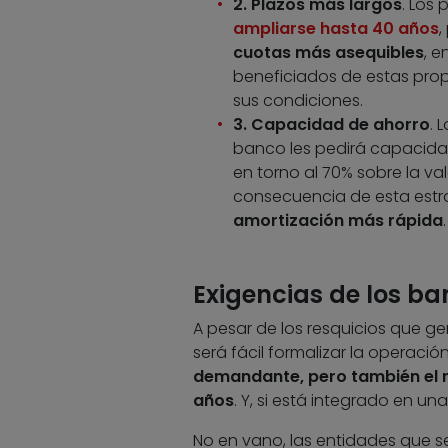
2. Plazos más largos
. Los
ampliarse hasta 40 años
,
cuotas más asequibles
, e
beneficiados de estas pro
sus condiciones.
3. Capacidad de ahorro
. 
banco les pedirá capacida
en torno al 70% sobre la va
consecuencia de esta estr
amortización más rápida
.
Exigencias de los ba
A pesar de los resquicios que ge
será fácil formalizar la operació
demandante, pero también el 
años
. Y, si está integrado en un
No en vano, las entidades que s