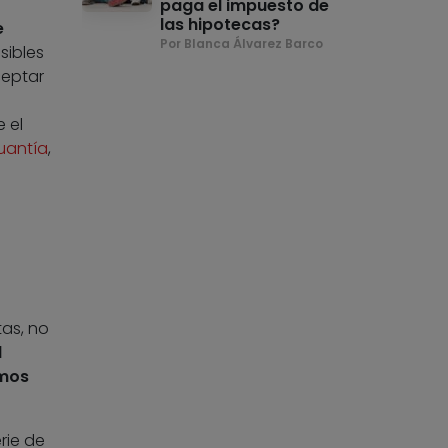
paga el impuesto de
las hipotecas?
e
Por Blanca Álvarez Barco
sibles
ceptar
 el
uantía
,
tas, no
l
imos
rie de