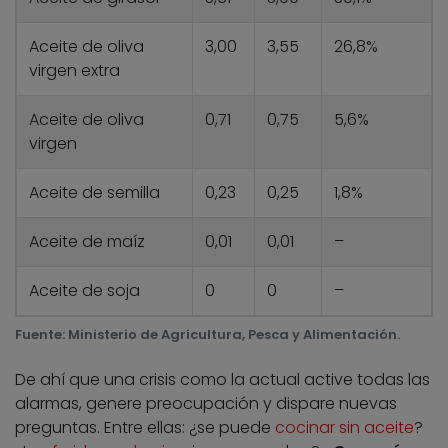
Aceite de oliva
3,00
3,55
26,8%
virgen extra
Aceite de oliva
0,71
0,75
5,6%
virgen
Aceite de semilla
0,23
0,25
1,8%
Aceite de maíz
0,01
0,01
–
Aceite de soja
0
0
–
Fuente: Ministerio de Agricultura, Pesca y Alimentación.
De ahí que una crisis como la actual active todas las
alarmas, genere preocupación y dispare nuevas
preguntas. Entre ellas: ¿se puede
cocinar sin aceite
?