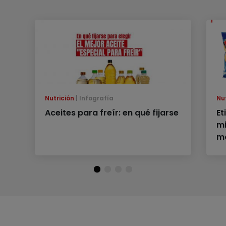
Nutrición
Infografía
Nu
Aceites para freír: en qué fijarse
Et
mi
m