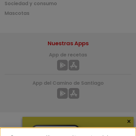
Sociedad y consumo
Mascotas
Nuestras Apps
App de recetas
App del Camino de Santiago
×
Más información