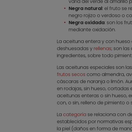
varía del verde al amarillo p
Negra natural
: el fruto s
negro rojizo o verdoso o co
Negra oxidada
: son los f
mediante oxidación.
La aceituna entera y con hueso
deshuesadas y
rellenas
; son la
ingredientes, sobre todo pimient
Las aceitunas especiales son la
frutos secos
como almendra, avel
cáscaras de naranja o limón. A
en rodajas, sin hueso, cortadas
aceitunas enteras o sin hueso, 
con, o sin, relleno de pimiento o 
La
categoría
se relaciona con de
establecidos por normativas espe
la piel (daños en forma de manc