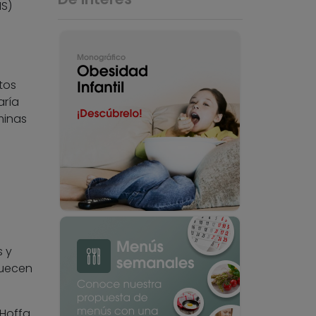
MS)
tos
aría
minas
s y
quecen
Hoffg.