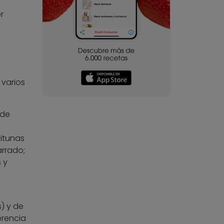
r
 varios
 de
itunas
arrado;
 y
) y de
erencia