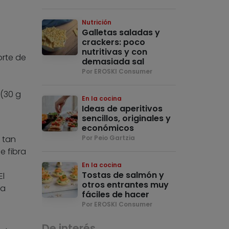
Nutrición
Galletas saladas y
crackers: poco
nutritivas y con
orte de
demasiada sal
Por EROSKI Consumer
(30 g
En la cocina
Ideas de aperitivos
sencillos, originales y
económicos
 tan
Por Peio Gartzia
e fibra
En la cocina
Tostas de salmón y
El
otros entrantes muy
la
fáciles de hacer
Por EROSKI Consumer
De interés