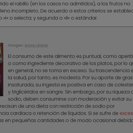
do el rabillo (en los casos no admitidos), a los frutos no
relleno incompleto. De acuerdo a estos criterios se estable
o «I» o selecta; y segunda o «II» o estándar.
Imagen:
Anna i Adria
El consumo de este alimento es puntual, como aperit
o como ingrediente decorativo de los platos, por lo q
en general, no se toma en exceso. Su trascendencia 
la salud, por tanto, es modesta. Por su aporte de gra
insaturada, su ingesta es positiva en caso de colester
y triglicéridos en sangre. Sin embargo, por su riqueza 
sodio, deben consumirse con moderación y evitar su
ecisan de una dieta con restricción de sodio por
iencia cardiaca o retención de líquidos. Si se sufre de
exce
las en pequeñas cantidades o de modo ocasional debid