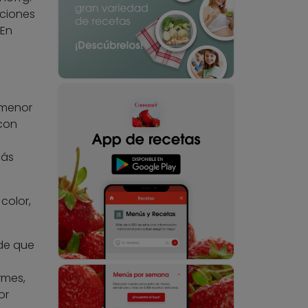
aciones
 En
e menor
con
más
color,
 de que
rmes,
or