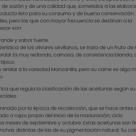
to de sazón y de una calidad que, sometidos a las elabor
ducto listo para su consumo y de buena conservación.
s, pero las que con mayor frecuencia se destinan a la
esa» son:
ande y sabor fuerte.
rística de los olivares sevillanos, se trata de un fruto d
rdal. Es muy redonda, carnosa, de consistencia blanda, 
ípico.
 similar a la variedad Manzanilla, pero su carne es algo 
o.
ica que regula la clasificación de las aceitunas según su 
ciales.
erminado por la época de recolección, que se hace antes
ado o rojizo propio del inicio de la maduración; ciclo
s meses de septiembre y octubre. Estas aceitunas son fi
chas distintas de las de su pigmentación natural. Su col