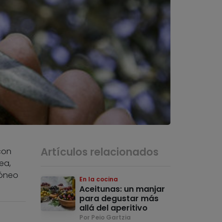
Artículos relacionados
con
ea,
dóneo
En la cocina
Aceitunas: un manjar
para degustar más
allá del aperitivo
Por Peio Gartzia