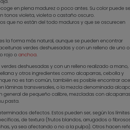
aja.
e recoge en plena madurez o poco antes. Su color puede se
n tonos violeta, violeta o castaño oscuro.
rutos que no están del todo maduros y que se oscurecen
 es la forma más natural, aunque se pueden encontrar
s aceitunas verdes deshuesadas y con un relleno de uno o
o rojo o
anchoa
.
s verdes deshuesadas y con un relleno realizado a mano,
lana y otros ingredientes como alcaparras, cebolla y
unque no es tan común, también es posible encontrar ace
 en láminas transversales, o la mezcla denominada alcap
en general de pequeño calibre, mezcladas con alcaparras
su pasta.
terminados defectos. Estos pueden ser, según los límites
cíficas, de textura (frutos blandos, arrugados o fibrosos
has, ya sea afectando o no a la pulpa). Otros hacen ref