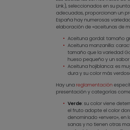
Link.), seleccionados en su pun
adecuadas, proporcionan un pro
España hay numerosas variedade
elaboración de «aceitunas de m
Aceituna gordal: tamaño gr
Aceituna manzanilla: caracte
tamaño que la variedad Go
hueso pequeño y un sabor t
Aceituna hojiblanca: es muy
dura y su color más verdos
Hay una
reglamentación
específ
presentación y categorías comer
Verde
: su color viene det
el fruto adopte el color dor
denominado «envero», en lo
sanas y no tienen otras man