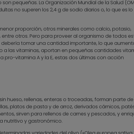
o son pequeñas. La Organización Mundial de la Salud (O
tas no superen los 2,4 g de sodio diarios o, lo que es lo
enor proporción, otros minerales como calcio, potasio,
, entre otros. Pero para proveer al organismo de todos es
e debería tomar una cantidad importante, lo que aument
nto a las vitaminas, aportan en pequeñas cantidades vita
la pro-vitamina A y la E, estas dos últimas con acción
sin hueso, rellenas, enteras o troceadas, forman parte de
las, platos de pasta y de arroz, derivados cárnicos, paté
entos, sirven para rellenos de carnes y pescados, y enri
a nutritivo y gastronómico.
determinadas variedades del olivo («Olea europea sativa 