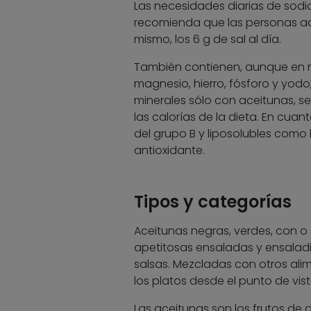
Las necesidades diarias de sodi
recomienda que las personas adul
mismo, los 6 g de sal al día.
También contienen, aunque en m
magnesio, hierro, fósforo y yodo
minerales sólo con aceitunas, s
las calorías de la dieta. En cua
del grupo B y liposolubles como 
antioxidante.
Tipos y categorías
Aceitunas negras, verdes, con o 
apetitosas ensaladas y ensaladil
salsas. Mezcladas con otros alim
los platos desde el punto de vist
Las aceitunas son los frutos de 