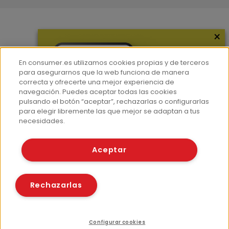
×
Más información
¿Quiénes somos?
En consumer.es utilizamos cookies propias y de terceros
Hemeroteca
para asegurarnos que la web funciona de manera
correcta y ofrecerte una mejor experiencia de
Contacto
navegación. Puedes aceptar todas las cookies
pulsando el botón “aceptar”, rechazarlas o configurarlas
Prensa
para elegir libremente las que mejor se adaptan a tus
Corpus Lingüístico Consumer
necesidades.
© Fundación EROSKI
Aceptar
Aviso legal
Políticas de privacidad
Políticas de cookies
Rechazarlas
Configurar cookies