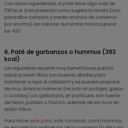
Con estos ingredientes, el paté tiene algo más de
230 kcal. Si se presenta como sugiere la receta (con
panecillos tostados y media anchoa de conserva
por encima), las calorías aumentan hasta superar
las 400.
6. Paté de garbanzos o hummus (393
kcal)
Las legumbres resultan muy beneficiosas para la
salud: poseen fibra, son buenas aliadas para
mantener a raya al colesterol y se pueden preparar
de muy diversas maneras (no solo en potajes, guisos
o cocidos). Los garbanzos, en particular, son fuente
de hierro, potasio y fósforo, además de ser ricos en
ácido fólico.
Para hacer
este paté
, más conocido como hummus,
se escurren los garbanzos de la conserva (o del jugo