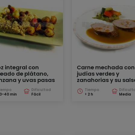
oz integral con
Carne mechada con
teado de plátano,
judías verdes y
zana y uvas pasas
zanahorias y su sals
iempo
Dificultad
Tiempo
Dificult
0-40 min
Fácil
> 2 h
Media