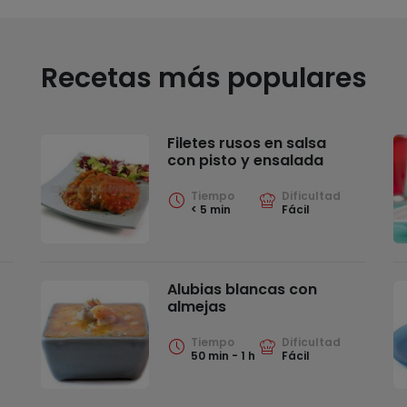
Recetas más populares
Filetes rusos en salsa
con pisto y ensalada
Tiempo
Dificultad
< 5 min
Fácil
Alubias blancas con
almejas
Tiempo
Dificultad
50 min - 1 h
Fácil