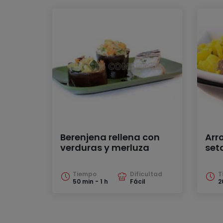
Berenjena rellena con
Arr
verduras y merluza
set
Tiempo
Dificultad
T
50 min - 1 h
Fácil
2