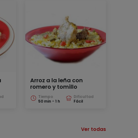
a
Arroz a la leña con
romero y tomillo
ad
Tiempo
Dificultad
50 min - 1 h
Fácil
Ver todas