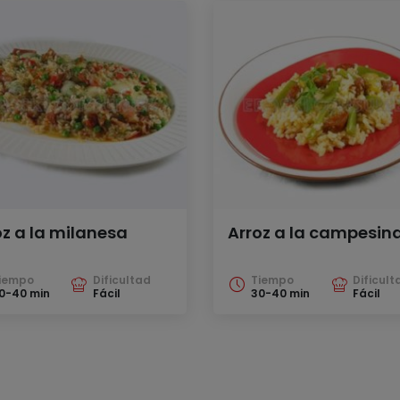
oz a la milanesa
Arroz a la campesin
iempo
Dificultad
Tiempo
Dificult
0-40 min
Fácil
30-40 min
Fácil