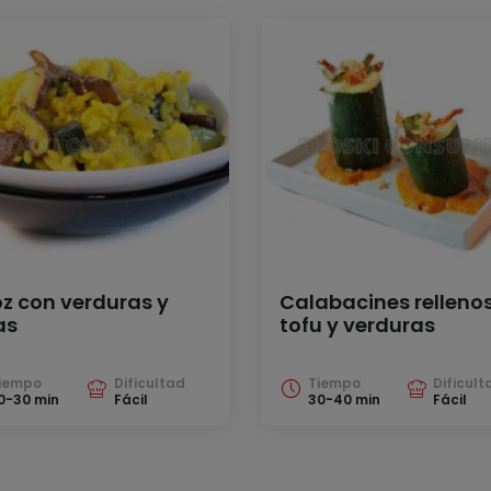
oz con verduras y
Calabacines relleno
as
tofu y verduras
iempo
Dificultad
Tiempo
Dificult
0-30 min
Fácil
30-40 min
Fácil