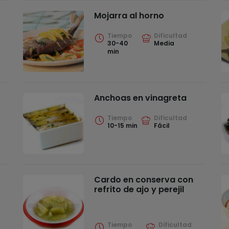
Mojarra al horno
Tiempo
Dificultad
30-40
Media
min
Anchoas en vinagreta
Tiempo
Dificultad
10-15 min
Fácil
Cardo en conserva con
refrito de ajo y perejil
Tiempo
Dificultad