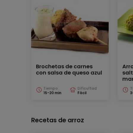
Brochetas de carnes
Arr
con salsa de queso azul
sal
man
Tiempo
Dificultad
T
15-20 min
Fácil
3
Recetas de arroz