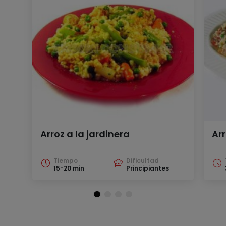
Arroz a la jardinera
Ar
Tiempo
Dificultad
15-20 min
Principiantes