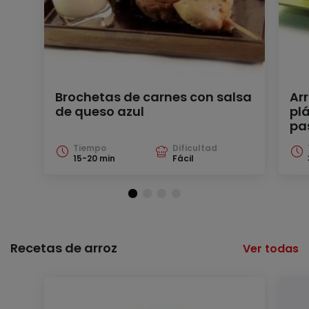
Brochetas de carnes con salsa
Ar
de queso azul
pl
pa
Tiempo
Dificultad
15-20 min
Fácil
Recetas de arroz
Ver todas