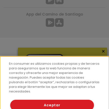
App del Camino de Santiago
×
Más información
¿Quiénes somos?
En consumer.es utilizamos cookies propias y de terceros
Hemeroteca
para asegurarnos que la web funciona de manera
correcta y ofrecerte una mejor experiencia de
Contacto
navegación. Puedes aceptar todas las cookies
pulsando el botón “aceptar”, rechazarlas o configurarlas
Prensa
para elegir libremente las que mejor se adaptan a tus
Corpus Lingüístico Consumer
necesidades.
© Fundación EROSKI
Aceptar