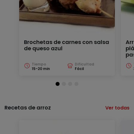
Brochetas de carnes con salsa
Ar
de queso azul
pl
pa
Tiempo
Dificultad
15-20 min
Fácil
Recetas de arroz
Ver todas