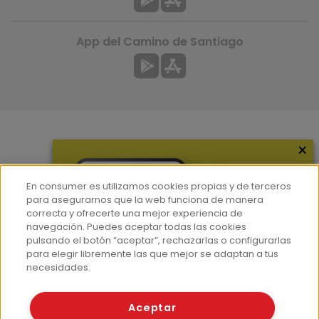
App del Camino de Santiago
×
Más información
¿Quiénes somos?
En consumer.es utilizamos cookies propias y de terceros
Hemeroteca
para asegurarnos que la web funciona de manera
correcta y ofrecerte una mejor experiencia de
Contacto
navegación. Puedes aceptar todas las cookies
pulsando el botón “aceptar”, rechazarlas o configurarlas
Prensa
para elegir libremente las que mejor se adaptan a tus
Corpus Lingüístico Consumer
necesidades.
© Fundación EROSKI
Aceptar