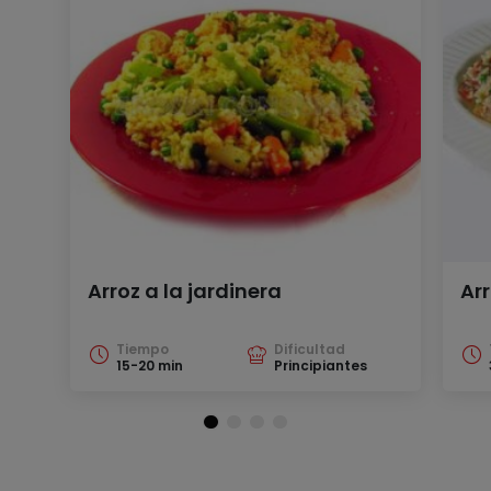
Arroz a la jardinera
Ar
Tiempo
Dificultad
15-20 min
Principiantes