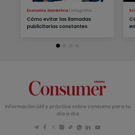
Economía doméstica
Infografía
Ec
Cómo evitar las llamadas
C
publicitarias constantes
en
Información útil y práctica sobre consumo para tu
día a día