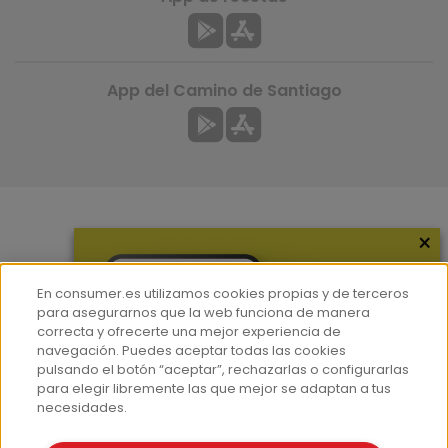
App del Camino de Santiago
×
Más información
¿Quiénes somos?
En consumer.es utilizamos cookies propias y de terceros
Hemeroteca
para asegurarnos que la web funciona de manera
correcta y ofrecerte una mejor experiencia de
Contacto
navegación. Puedes aceptar todas las cookies
pulsando el botón “aceptar”, rechazarlas o configurarlas
Prensa
para elegir libremente las que mejor se adaptan a tus
Corpus Lingüístico Consumer
necesidades.