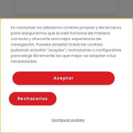
En consumer.es utilizamos cookies propias y de terceros
para asegurarnos que la web funciona de manera
correcta y ofrecerte una mejor experiencia de
navegación. Puedes aceptar todas las cookies
pulsando el botón “aceptar”, rechazarlas o configurarlas
para elegir libremente las que mejor se adaptan a tus
necesidades.
Aceptar
Embarazo
Rechazarlas
¿Cómo comer durante el posparto?
Pautas para no perderse
Por Marta Vázquez-Reina
29 Oct 2014
Configurar cookies