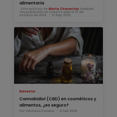
alimentaria
. Este artículo de
Marta Chavarrías
también
fue publicado en nuestra web el 16 de
octubre de 2014
12 Sep 2023
Bienestar
Cannabidiol (CBD) en cosméticos y
alimentos, ¿es seguro?
Por Verónica Palomo
9 Feb 2023