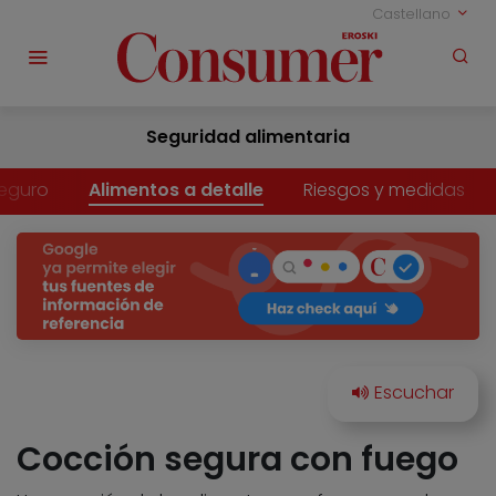
Castellano
Seguridad alimentaria
eguro
Alimentos a detalle
Riesgos y medidas
Cocción segura con fuego