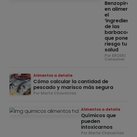
Benzopireno
en alimentos
el
‘ingrediente’
de las
barbacoas
que pone en
riesgo tu
salud
Por EROSKI
Consumer
Alimentos a detalle
Cómo calcular la cantidad de
pescado y marisco más segura
Por Marta Chavarrías
Alimentos a detalle
Químicos que
pueden
intoxicarnos
Por Marta Chavarrías