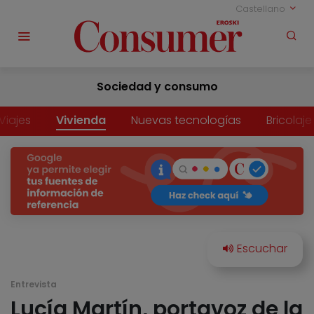
Castellano
Sociedad y consumo
Viajes
Vivienda
Nuevas tecnologías
Bricolaje
Entrevista
Lucía Martín, portavoz de la