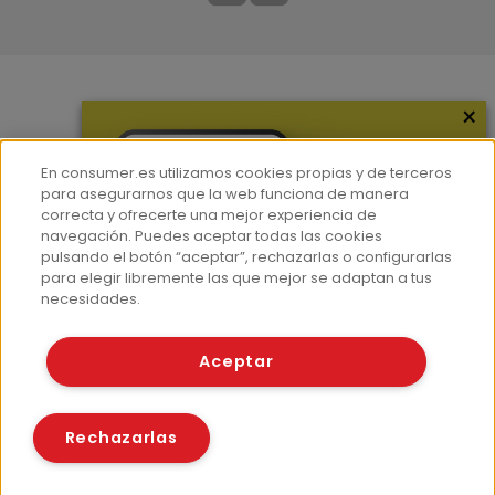
×
Más información
¿Quiénes somos?
En consumer.es utilizamos cookies propias y de terceros
Hemeroteca
para asegurarnos que la web funciona de manera
correcta y ofrecerte una mejor experiencia de
Contacto
navegación. Puedes aceptar todas las cookies
pulsando el botón “aceptar”, rechazarlas o configurarlas
Prensa
para elegir libremente las que mejor se adaptan a tus
Corpus Lingüístico Consumer
necesidades.
© Fundación EROSKI
Aceptar
Aviso legal
Políticas de privacidad
Políticas de cookies
Rechazarlas