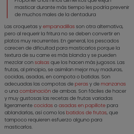
Proponer a los niños alimentos que exijan
masticar durante más tiempo les podría prevenir
de muchos males de la dentadura
Las croquetas y
empanadillas
son otra alternativa,
pero al requerir la fritura no se deben convertir en
platos muy recurrentes. En general, los pescados
carecen de dificultad para masticarlos porque la
textura de su carne es más blanda y se pueden
mezclar con
salsas
que los hacen más jugosos. Las
frutas, al principio, se asimilan mejor muy maduras,
cocidas, asadas, en compota o batidas. Son
adecuadas las compotas de
peras
y de
manzanas
o una
combinación
de ambas. Son fáciles de hacer
y muy gustosas las recetas de frutas variadas
ligeramente
cocidas
o
asadas en papillote
para
ablandarlas, así como los
batidos de frutas
, que
tampoco requieren esfuerzo alguno para
masticarlos.