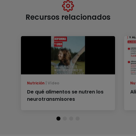
Recursos relacionados
Nutrición
Vídeo
Nu
De qué alimentos se nutren los
Al
neurotransmisores