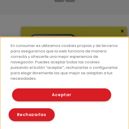
×
Más información
¿Quiénes somos?
En consumer.es utilizamos cookies propias y de terceros
Hemeroteca
para asegurarnos que la web funciona de manera
correcta y ofrecerte una mejor experiencia de
Contacto
navegación. Puedes aceptar todas las cookies
pulsando el botón “aceptar”, rechazarlas o configurarlas
Prensa
para elegir libremente las que mejor se adaptan a tus
Corpus Lingüístico Consumer
necesidades.
© Fundación EROSKI
Aceptar
Aviso legal
Políticas de privacidad
Políticas de cookies
Rechazarlas