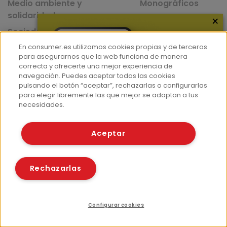
Medio ambiente y
Monográficos
solidaridad
×
Sociedad y consumo
En consumer.es utilizamos cookies propias y de terceros
Mascotas
para asegurarnos que la web funciona de manera
correcta y ofrecerte una mejor experiencia de
navegación. Puedes aceptar todas las cookies
pulsando el botón “aceptar”, rechazarlas o configurarlas
para elegir libremente las que mejor se adaptan a tus
Nuestras Apps
necesidades.
App de recetas
Aceptar
App del Camino de Santiago
Rechazarlas
Configurar cookies
Recursos relacionados
Compartir