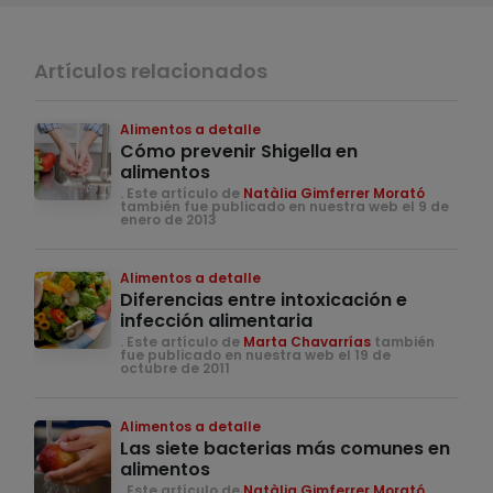
Artículos relacionados
Alimentos a detalle
Cómo prevenir Shigella en
alimentos
. Este artículo de
Natàlia Gimferrer Morató
también fue publicado en nuestra web el 9 de
enero de 2013
Alimentos a detalle
Diferencias entre intoxicación e
infección alimentaria
. Este artículo de
Marta Chavarrías
también
fue publicado en nuestra web el 19 de
octubre de 2011
Alimentos a detalle
Las siete bacterias más comunes en
alimentos
. Este artículo de
Natàlia Gimferrer Morató