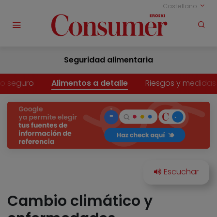
Castellano
Seguridad alimentaria
o seguro
Alimentos a detalle
Riesgos y medidas
Cambio climático y