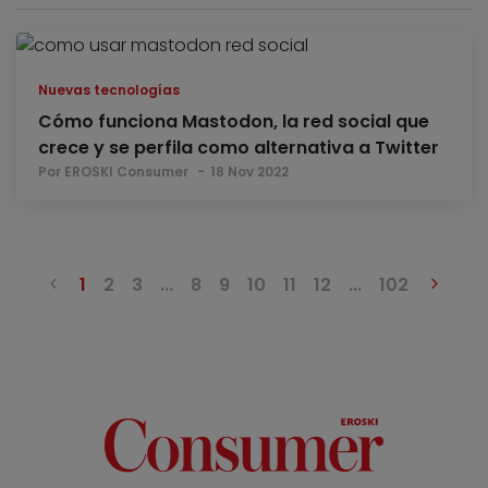
Nuevas tecnologías
Cómo funciona Mastodon, la red social que
crece y se perfila como alternativa a Twitter
Por EROSKI Consumer
18 Nov 2022
Anterior
Sigu
1
2
3
...
8
9
10
11
12
...
102