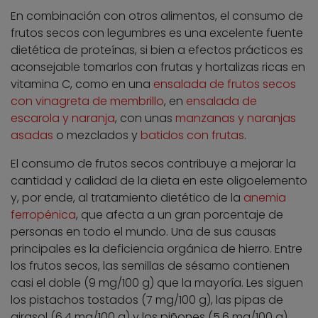
En combinación con otros alimentos, el consumo de
frutos secos con legumbres es una excelente fuente
dietética de proteínas, si bien a efectos prácticos es
aconsejable tomarlos con frutas y hortalizas ricas en
vitamina C, como en una
ensalada de frutos secos
con vinagreta de membrillo
, en
ensalada de
escarola y naranja
, con unas
manzanas y naranjas
asadas
o mezclados y
batidos con frutas
.
El consumo de frutos secos contribuye a mejorar la
cantidad y calidad de la dieta en este oligoelemento
y, por ende, al tratamiento dietético de la
anemia
ferropénica
, que afecta a un gran porcentaje de
personas en todo el mundo. Una de sus causas
principales es la deficiencia orgánica de hierro. Entre
los frutos secos, las semillas de sésamo contienen
casi el doble (9 mg/100 g) que la mayoría. Les siguen
los pistachos tostados (7 mg/100 g), las pipas de
girasol (6,4 mg/100 g) y los piñones (5,6 mg/100 g).