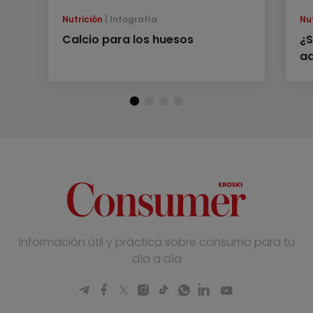
Nutrición
Infografía
Nu
Calcio para los huesos
¿S
ad
Información útil y práctica sobre consumo para tu
día a día