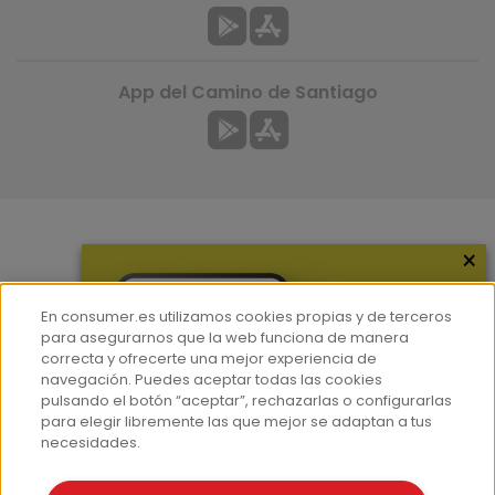
App del Camino de Santiago
×
Más información
¿Quiénes somos?
En consumer.es utilizamos cookies propias y de terceros
Hemeroteca
para asegurarnos que la web funciona de manera
correcta y ofrecerte una mejor experiencia de
Contacto
navegación. Puedes aceptar todas las cookies
pulsando el botón “aceptar”, rechazarlas o configurarlas
Prensa
para elegir libremente las que mejor se adaptan a tus
Corpus Lingüístico Consumer
necesidades.